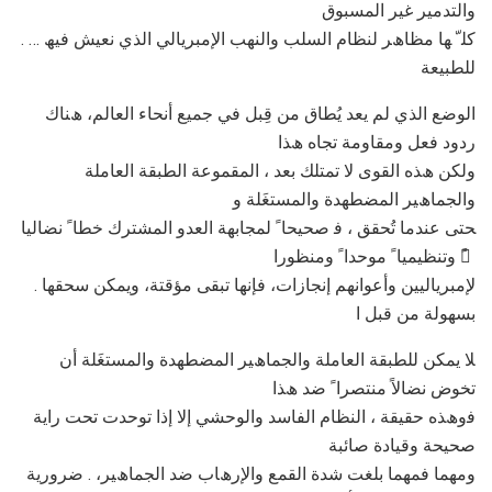
واﻟﺘﺪﻣﯿﺮ ﻏﯿﺮ اﻟﻤﺴﺒﻮق
. ﻛﻠ ّ ﮭﺎ ﻣﻈﺎھﺮ ﻟﻨﻈﺎم اﻟﺴﻠﺐ واﻟﻨﮭﺐ اﻹﻣﺒﺮﯾﺎﻟﻲ اﻟﺬي ﻧﻌﯿﺶ ﻓﯿﮫ …
ﻟﻠﻄﺒﯿﻌﺔ
اﻟﻮﺿﻊ اﻟﺬي ﻟﻢ ﯾﻌﺪ ﯾُﻄﺎق ﻣﻦ ﻗِﺒﻞ ﻓﻲ ﺟﻤﯿﻊ أﻧﺤﺎء اﻟﻌﺎﻟﻢ، ھﻨﺎك
ردود ﻓﻌﻞ وﻣﻘﺎوﻣﺔ ﺗﺠﺎه ھﺬا
وﻟﻜﻦ ھﺬه اﻟﻘﻮى ﻻ ﺗﻤﺘﻠﻚ ﺑﻌﺪ ، اﻟﻤﻘﻤﻮﻋﺔ اﻟﻄﺒﻘﺔ اﻟﻌﺎﻣﻠﺔ
واﻟﺠﻤﺎھﯿﺮ اﻟﻤﻀﻄﮭﺪة واﻟﻤﺴﺘﻐَﻠﺔ و
ﺤﺘﻰ ﻋﻨﺪﻣﺎ ﺗُﺤﻘﻖ ، ﻓ ﺻﺤﯿﺤﺎ ً ﻟﻤﺠﺎﺑﮭﺔ اﻟﻌﺪو اﻟﻤﺸﺘﺮك ﺧﻄﺎ ً ﻧﻀﺎﻟﯿﺎ
ً وﺗﻨﻈﯿﻤﯿﺎ ً ﻣﻮﺣﺪا ً وﻣﻨﻈﻮرا ً
. ﻹﻣﺒﺮﯾﺎﻟﯿﯿﻦ وأﻋﻮاﻧﮭﻢ إﻧﺠﺎزات، ﻓﺈﻧﮭﺎ ﺗﺒﻘﻰ ﻣﺆﻗﺘﺔ، وﯾﻤﻜﻦ ﺳﺤﻘﮭﺎ
ﺑﺴﮭﻮﻟﺔ ﻣﻦ ﻗﺒﻞ ا
ﻼ ﯾﻤﻜﻦ ﻟﻠﻄﺒﻘﺔ اﻟﻌﺎﻣﻠﺔ واﻟﺠﻤﺎھﯿﺮ اﻟﻤﻀﻄﮭﺪة واﻟﻤﺴﺘﻐَﻠﺔ أن
ﺗﺨﻮض ﻧﻀﺎﻻً ﻣﻨﺘﺼﺮا ً ﺿﺪ ھﺬا
ﻓوھﺬه ﺣﻘﯿﻘﺔ ، اﻟﻨﻈﺎم اﻟﻔﺎﺳﺪ واﻟﻮﺣﺸﻲ إﻻ إذا ﺗﻮﺣﺪت ﺗﺤﺖ راﯾﺔ
ﺻﺤﯿﺤﺔ وﻗﯿﺎدة ﺻﺎﺋﺒﺔ
وﻣﮭﻤﺎ ﻓﻤﮭﻤﺎ ﺑﻠﻐﺖ ﺷﺪة اﻟﻘﻤﻊ واﻹرھﺎب ﺿﺪ اﻟﺠﻤﺎھﯿﺮ، . ﺿﺮورﯾﺔ