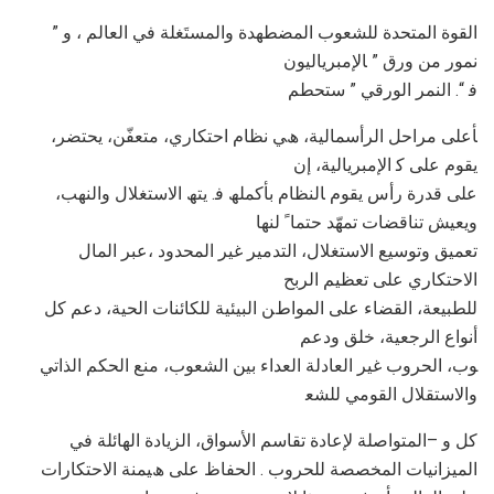
اﻟﻘﻮة اﻟﻤﺘﺤﺪة ﻟﻠﺸﻌﻮب اﻟﻤﻀﻄﮭﺪة واﻟﻤﺴﺘَﻐﻠﺔ ﻓﻲ اﻟﻌﺎﻟﻢ ، و ”
ﻧﻤﻮر ﻣﻦ ورق ” ﺎﻹﻣﺒﺮﯾﺎﻟﯿﻮن
ﻓ “. اﻟﻨﻤﺮ اﻟﻮرﻗﻲ ” ﺳﺘﺤﻄﻢ
ﺄﻋﻠﻰ ﻣﺮاﺣﻞ اﻟﺮأﺳﻤﺎﻟﯿﺔ، ھﻲ ﻧﻈﺎم اﺣﺘﻜﺎري، ﻣﺘﻌﻔّﻦ، ﯾﺤﺘﻀﺮ،
ﯾﻘﻮم ﻋﻠﻰ ﻛ اﻹﻣﺒﺮﯾﺎﻟﯿﺔ، إن
ﻋﻠﻰ ﻗﺪرة رأس ﯾﻘﻮم ﺎﻟﻨﻈﺎم ﺑﺄﻛﻤﻠﮫ ﻓ. ﯾﺘﮫ اﻻﺳﺘﻐﻼل واﻟﻨﮭﺐ،
وﯾﻌﯿﺶ ﺗﻨﺎﻗﻀﺎت ﺗﻤﮭّﺪ ﺣﺘﻤﺎ ً ﻟﻨﮭﺎ
ﺗﻌﻤﯿﻖ وﺗﻮﺳﯿﻊ اﻻﺳﺘﻐﻼل، اﻟﺘﺪﻣﯿﺮ ﻏﯿﺮ اﻟﻤﺤﺪود ،ﻋﺒﺮ اﻟﻤﺎل
اﻻﺣﺘﻜﺎري ﻋﻠﻰ ﺗﻌﻈﯿﻢ اﻟﺮﺑﺢ
ﻟﻠﻄﺒﯿﻌﺔ، اﻟﻘﻀﺎء ﻋﻠﻰ اﻟﻤﻮاطﻦ اﻟﺒﯿﺌﯿﺔ ﻟﻠﻜﺎﺋﻨﺎت اﻟﺤﯿﺔ، دﻋﻢ ﻛﻞ
أﻧﻮاع اﻟﺮﺟﻌﯿﺔ، ﺧﻠﻖ ودﻋﻢ
ﻮب، اﻟﺤﺮوب ﻏﯿﺮ اﻟﻌﺎدﻟﺔ اﻟﻌﺪاء ﺑﯿﻦ اﻟﺸﻌﻮب، ﻣﻨﻊ اﻟﺤﻜﻢ اﻟﺬاﺗﻲ
واﻻﺳﺘﻘﻼل اﻟﻘﻮﻣﻲ ﻟﻠﺸﻌ
ﻛﻞ و –اﻟﻤﺘﻮاﺻﻠﺔ ﻹﻋﺎدة ﺗﻘﺎﺳﻢ اﻷﺳﻮاق، اﻟﺰﯾﺎدة اﻟﮭﺎﺋﻠﺔ ﻓﻲ
اﻟﻤﯿﺰاﻧﯿﺎت اﻟﻤﺨﺼﺼﺔ ﻟﻠﺤﺮوب . اﻟﺤﻔﺎظ ﻋﻠﻰ ھﯿﻤﻨﺔ اﻻﺣﺘﻜﺎرات