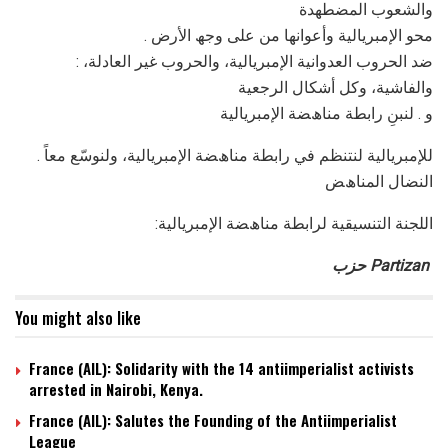
واﻟﺸﻌﻮب اﻟﻤﻀﻄﮭﺪة
. ﻣﺤﻮ اﻹﻣﺒﺮﯾﺎﻟﯿﺔ وأﻋﻮاﻧﮭﺎ ﻣﻦ ﻋﻠﻰ وﺟﮫ اﻷرض
: ﺿﺪ اﻟﺤﺮوب اﻟﻌﺪواﻧﯿﺔ اﻹﻣﺒﺮﯾﺎﻟﯿﺔ، واﻟﺤﺮوب ﻏﯿﺮ اﻟﻌﺎدﻟﺔ،
واﻟﻔﺎﺷﯿﺔ، وﻛﻞ أﺷﻜﺎل اﻟﺮﺟﻌﯿﺔ
و . ﻟﻨﺒﻦِ راﺑﻄﺔ ﻣﻨﺎھﻀﺔ اﻹﻣﺒﺮﯾﺎﻟﯿﺔ
. ﻟﻺﻣﺒﺮﯾﺎﻟﯿﺔ ﻟﻨﺘﻨﻈﻢ ﻓﻲ راﺑﻄﺔ ﻣﻨﺎھﻀﺔ اﻹﻣﺒﺮﯾﺎﻟﯿﺔ، وﻟﻨﻮﺳّﻊ ﻣﻌﺎً
اﻟﻨﻀﺎل اﻟﻤﻨﺎھﺾ
:اﻟﻠﺠﻨﺔ اﻟﺘﻨﺴﯿﻘﯿﺔ ﻟﺮاﺑﻄﺔ ﻣﻨﺎھﻀﺔ اﻹﻣﺒﺮﯾﺎﻟﯿﺔ
Partizan
حزب
You might also like
France (AIL): Solidarity with the 14 antiimperialist activists
arrested in Nairobi, Kenya.
France (AIL): Salutes the Founding of the Antiimperialist
League