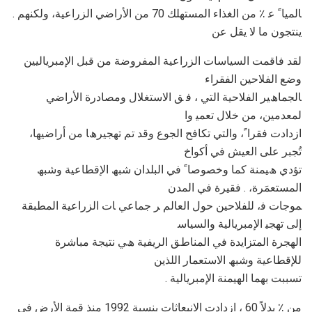
. ﺎﻟﻤﯿﺎ ً ﻋ ٪ ﻣﻦ اﻟﻐﺬاء اﻟﻤﺴﺘﮭﻠﻚ 70 ﻣﻦ اﻷراﺿﻲ اﻟﺰراﻋﯿﺔ، وﻟﻜﻨﮭﻢ
ﯾﻨﺘﺠﻮن ﻣﺎ ﻻ ﯾﻘﻞ ﻋﻦ
ﻟﻘﺪ ﻓﺎﻗﻤﺖ اﻟﺴﯿﺎﺳﺎت اﻟﺰراﻋﯿﺔ اﻟﻤﻔﺮوﺿﺔ ﻣﻦ ﻗﺒﻞ اﻹﻣﺒﺮﯾﺎﻟﯿﯿﻦ
وﺿﻊ اﻟﻔﻼﺣﯿﻦ اﻟﻔﻘﺮاء
ﺎﻟﺠﻤﺎھﯿﺮ اﻟﻔﻼﺣﯿﺔ اﻟﺘﻲ ، ﻓ ﻖ اﻻﺳﺘﻐﻼل وﻣﺼﺎدرة اﻷراﺿﻲ
ﻟﻤﻌﺪﻣﯿﻦ، ﻣﻦ ﺧﻼل ﺗﻌﻤﯿ وا
ازدادت ﻓﻘﺮا ً، واﻟﺘﻲ ﺗﻜﺎﻓﺢ اﻟﺠﻮع وﻗﺪ ﺗﻢ ﺗﮭﺠﯿﺮھﺎ ﻣﻦ أراﺿﯿﮭﺎ،
ﺗُﺠﺒﺮ ﻋﻠﻰ اﻟﻌﯿﺶ ﻓﻲ أﻛﻮاخ
ﺗﺆدي ھﯿﻤﻨﺔ ﻛﻤﺎ وﺧﺼﻮﺻﺎ ً ﻓﻲ اﻟﺒﻠﺪان ﺷﺒﮫ اﻹﻗﻄﺎﻋﯿﺔ وﺷﺒﮫ
اﻟﻤﺴﺘﻌﻤَﺮة، . ﻓﻘﯿﺮة ﻓﻲ اﻟﻤﺪن
ﻤﻮﺟﺎت ﻓ، ﻟﻠﻔﻼﺣﯿﻦ ﺣﻮل اﻟﻌﺎﻟﻢ ﺮ ﺟﻤﺎﻋﻲ ﺎت اﻟﺰراﻋﯿﺔ اﻟﻤﻄﺒﻘﺔ
إﻟﻰ ﺗﮭﺠﯿ اﻹﻣﺒﺮﯾﺎﻟﯿﺔ واﻟﺴﯿﺎﺳ
اﻟﮭﺠﺮة اﻟﻤﺘﺰاﯾﺪة ﻓﻲ اﻟﻤﻨﺎطﻖ اﻟﺮﯾﻔﯿﺔ ھﻲ ﻧﺘﯿﺠﺔ ﻣﺒﺎﺷﺮة
ﻟﻺﻗﻄﺎﻋﯿﺔ وﺷﺒﮫ اﻻﺳﺘﻌﻤﺎر اﻟﻠﺬﯾﻦ
. ﺗﺴﺒﺒﺖ ﺑﮭﻤﺎ اﻟﮭﯿﻤﻨﺔ اﻹﻣﺒﺮﯾﺎﻟﯿﺔ
ﻣﻦ ٪ ﺑﺪﻻً 60 ، ازدادت اﻻﻧﺒﻌﺎﺛﺎت ﺑﻨﺴﺒﺔ 1992 ﻣﻨﺬ ﻗﻤﺔ اﻷرض ﻓﻲ