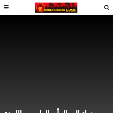
ﻧﺪاء إﻟﻰ اﻟﺮأي اﻟﻌﺎم ﻣﻦ اﻟﻠﺠﻨﺔ