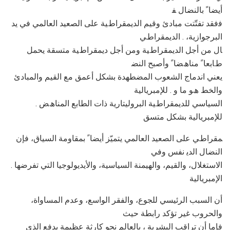
أﯾﻀﺎ ً ﺑﺎﻟﻨﻀﺎل ﻔ
ﻓﻓﻘﺪ ﺗﻔﺘّﺘﺖ ﻣﺒﺎدئ وﻗﯿﻢ اﻟﺪﯾﻤﻘﺮاطﯿﺔ ﻋﻠﻰ اﻟﺼﻌﯿﺪ اﻟﻌﺎﻟﻤﻲ ﻓﻲ ﯾﺪ
اﻟﺒﺮﺟﻮازﯾﺔ، . اﻟﺪﯾﻤﻘﺮاطﻲ
ﺎل ﻣﻦ أﺟﻞ اﻟﺪﯾﻤﻘﺮاطﯿﺔ وﻣﻦ أﺟﻞ دﯾﻤﻘﺮاطﯿﺔ ﻣﺘﺴﻘﺔ ﯾﺤﻤﻞ
طﺎﺑﻌﺎ ً ﻣﻨﺎھﻀﺎ ً وأﺻﺒﺢ اﻟﻨﻀ
ﯾﻌﻨﻲ اﻧﺪﻣﺎج اﻟﺸﻌﻮب اﻟﻤﻀﻄﮭﺪة ﺑﺸﻜﻞ أﻋﻤﻖ ﻣﻊ اﻟﻘﯿﻢ واﻟﻤﺒﺎدئ
واﻟﺨﻂ ھﻮ ﻣﺎ و . ﻟﻺﻣﺒﺮﯾﺎﻟﯿﺔ
. اﻟﺴﯿﺎﺳﻲ ﻟﻠﺪﯾﻤﻘﺮاطﯿﺔ اﻟﺒﺮوﻟﯿﺘﺎرﯾﺔ ذات اﻟﻄﺎﺑﻊ اﻟﻤﻨﺎھﺾ
ﻟﻺﻣﺒﺮﯾﺎﻟﯿﺔ ﺑﺸﻜﻞ ﻣﺘﺴﻖ
ﻤﻘﺮاطﻲ ﻋﻠﻰ اﻟﺼﻌﯿﺪ اﻟﻌﺎﻟﻤﻲ ﯾﺘﻤﯿّﺰ أﯾﻀﺎ ً ﺑﻤﻘﺎوﻣﺔ اﻟﺴﯿﺎق، ﻓﺈن
اﻟﻨﻀﺎل اﻟﺪﯾ ﻧﻔﺲ وﻓﻲ
. اﻻﺳﺘﻐﻼل، واﻟﻘﯿﻢ، واﻟﮭﯿﻤﻨﺔ اﻟﺴﯿﺎﺳﯿﺔ، واﻷﯾﺪﯾﻮﻟﻮﺟﯿﺎ اﻟﺘﻲ ﺗﻔﺮﺿﮭﺎ
اﻹﻣﺒﺮﯾﺎﻟﯿﺔ
أن اﻟﺴﺒﺐ اﻟﺮﺋﯿﺴﻲ ﻟﻠﺠﻮع، واﻟﻔﻘﺮ اﻟﻮاﺳﻊ، وﻋﺪم اﻟﻤﺴﺎواة،
واﻟﺤﺮوب ﻏﯿﺮ ﺗﺆﻛﺪ راﺑﻄﺔ ﺣﯿﺚ
ﻓﺈﻣﺎ أن ﺗﺮاﻗﺐ اﻟﺒﺸﺮﯾﺔ ، ﺑﺎﻟﻌﺎﻟﻢ ﻧﺤﻮ ﻛﺎرﺛﺔ ﻋﻈﯿﻤﺔ ﯾﺪﻓﻊ اﻟﺬي