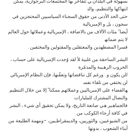
ﺑﺴﮭﻮﻟﺔ ﻓﻲ اﻟﺒﻠﺪان ﻲ ﺗﺘﻔﺎﺧﺮ ﺑﮭﺎ اﻟﻤﺠﺘﻤﻌﺎت اﻟﺒﺮﺟﻮازﯾﺔ، ﯾﻤﻜﻦ
اﻧﺘﮭﺎﻛﮭﺎ واﻟﺘﻨﻈﯿﻢ، واﻟﺘ
ﺣﺘﻰ اﻟﺤﺪ اﻷدﻧﻰ ﻣﻦ ﺣﻘﻮق اﻟﺴﺠﻨﺎء اﻟﺴﯿﺎﺳﯿﯿﻦ اﻟﻤﺤﺘﺠﺰﯾﻦ ﻓﻲ
ﺳﺠﻮن ، ﺑﻞ و اﻹﻣﺒﺮﯾﺎﻟﯿﺔ
أﯾﻀﺎ ً ﻣﺌﺎت اﻵﻻف ﻣﻦ ﺑﺎﻻﺿﺎﻓﺔ ، اﻹﻣﺒﺮﯾﺎﻟﯿﺔ وﻋﻤﻼﺋﮭﺎ ﺣﻮل اﻟﻌﺎﻟﻢ
ﻻ ﯾﺘﻢ ﺿﻤﺎﻧﮫ
. ﻗﺴﺮا اﻟﻤﻀﻄﮭﺪﯾﻦ واﻟﻤﻌﺘﻘﻠﯿﻦ واﻟﻤﻘﺘﻮﻟﯿﻦ واﻟﻤﺨﺘﻔﯿﻦ
، اﻟﺒﺸﺮ اﻟﺴﺎﺣﻘﺔ ﻣﻦ ﻏﻠﺒﯿﺔ ﻸ ﻟﻘﺪ وُﺟﺪت اﻹﻣﺒﺮﯾﺎﻟﯿﺔ ﻋﻠﻰ ﺣﺴﺎب
اﻟﺤﺮوب اﻟﺮھﯿﺒﺔ واﻟﻤﺪﻣّﺮة
ﻟﻟﻦ ﯾﻜﻮن و . ورﻏﻢ ﻛﻞ ﺗﻨﺎﻗﻀﺎﺗﮭﺎ وﺗﻌﻔّﻨﮭﺎ، ﻓﺈن اﻟﻨﻈﺎم اﻹﻣﺒﺮﯾﺎﻟﻲ
ﻟﻦ ﯾﺨﺘﻔﻲ ﻣﻦ ﺗﻠﻘﺎء ﻧﻔﺴ
ﮫاﻟﻘﻀﺎء ﻋﻠﻰ اﻹﻣﺒﺮﯾﺎﻟﯿﯿﻦ وﻋﻤﻼﺋﮭﻢ ﻣﻤﻜﻨﺎ ً إﻻ ﻣﻦ ﺧﻼل اﻟﺘﻨﻈﯿﻢ
واﻟﻨﻀﺎل اﻟﻤﺸﺘﺮك ﻟﻠﻤﻠﯿﺎرات
ﻓﺎﻟﺠﻤﺎھﯿﺮ ھﻲ ﺻﺎﻧﻌﺔ اﻟﺘﺎرﯾﺦ، وﻻ ﯾﻤﻜﻦ ﺗﺤﻘﯿﻖ أي ﺷﻲء ، اﻟﺒﺸﺮ
ﻓﻲ ﻛﺎﻓﺔ أرﺟﺎء اﻟﻜﻮﻛﺐ ﻣﻦ
ﻣﻦ اﻟﺸﯿﻮﻋﯿﯿﻦ، واﻟﺜﻮرﯾﯿﻦ، واﻟﺪﯾﻤﻘﺮاطﯿﯿﻦ، –وﻣﮭﻤﺔ اﻟﻄﻠﯿﻌﺔ ﻣﻦ
أﺑﻨﺎء اﻟﺸﻌﻮب ، ﺑﺪوﻧﮭﺎ