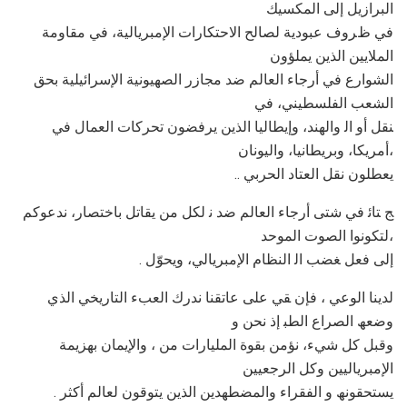
اﻟﺒﺮازﯾﻞ إﻟﻰ اﻟﻤﻜﺴﯿﻚ
ﻓﻲ ظﺮوف ﻋﺒﻮدﯾﺔ ﻟﺼﺎﻟﺢ اﻻﺣﺘﻜﺎرات اﻹﻣﺒﺮﯾﺎﻟﯿﺔ، ﻓﻲ ﻣﻘﺎوﻣﺔ
اﻟﻤﻼﯾﯿﻦ اﻟﺬﯾﻦ ﯾﻤﻠﺆون
اﻟﺸﻮارع ﻓﻲ أرﺟﺎء اﻟﻌﺎﻟﻢ ﺿﺪ ﻣﺠﺎزر اﻟﺼﮭﯿﻮﻧﯿﺔ اﻹﺳﺮاﺋﯿﻠﯿﺔ ﺑﺤﻖ
اﻟﺸﻌﺐ اﻟﻔﻠﺴﻄﯿﻨﻲ، ﻓﻲ
ﻨﻘﻞ أو اﻟ واﻟﮭﻨﺪ، وإﯾﻄﺎﻟﯿﺎ اﻟﺬﯾﻦ ﯾﺮﻓﻀﻮن ﺗﺤﺮﻛﺎت اﻟﻌﻤﺎل ﻓﻲ
أﻣﺮﯾﻜﺎ، وﺑﺮﯾﻄﺎﻧﯿﺎ، واﻟﯿﻮﻧﺎن،
.. ﯾﻌﻄﻠﻮن ﻧﻘﻞ اﻟﻌﺘﺎد اﻟﺤﺮﺑﻲ
ﺞ ﺘﺎﺋ ﻓﻲ ﺷﺘﻰ أرﺟﺎء اﻟﻌﺎﻟﻢ ﺿﺪ ﻧ ﻟﻜﻞ ﻣﻦ ﯾﻘﺎﺗﻞ ﺑﺎﺧﺘﺼﺎر، ﻧﺪﻋﻮﻛﻢ
ﻟﺘﻜﻮﻧﻮا اﻟﺼﻮت اﻟﻤﻮﺣﺪ،
. إﻟﻰ ﻓﻌﻞ ﻐﻀﺐ اﻟ اﻟﻨﻈﺎم اﻹﻣﺒﺮﯾﺎﻟﻲ، وﯾﺤﻮّل
ﻟﺪﯾﻨﺎ اﻟﻮﻋﻲ ، ﻓﺈن ﻘﻲ ﻋﻠﻰ ﻋﺎﺗﻘﻨﺎ ﻧﺪرك اﻟﻌﺐء اﻟﺘﺎرﯾﺨﻲ اﻟﺬي
وﺿﻌﮫ اﻟﺼﺮاع اﻟﻄﺒ إذ ﻧﺤﻦ و
وﻗﺒﻞ ﻛﻞ ﺷﻲء، ﻧﺆﻣﻦ ﺑﻘﻮة اﻟﻤﻠﯿﺎرات ﻣﻦ ، واﻹﯾﻤﺎن ﺑﮭﺰﯾﻤﺔ
اﻹﻣﺒﺮﯾﺎﻟﯿﯿﻦ وﻛﻞ اﻟﺮﺟﻌﯿﯿﻦ
. ﯾﺴﺘﺤﻘﻮﻧﮫ و اﻟﻔﻘﺮاء واﻟﻤﻀﻄﮭﺪﯾﻦ اﻟﺬﯾﻦ ﯾﺘﻮﻗﻮن ﻟﻌﺎﻟﻢ أﻛﺜﺮ