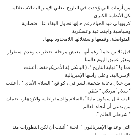
ﻣﻦ أزﻣﺎت اﻟﺘﻲ وُﺟﺪت ﻓﻲ اﻟﺘﺎرﯾﺦ، ﺗﻌﺎﻧﻲ اﻹﻣﺒﺮﯾﺎﻟﯿﺔ اﻻﺳﺘﻐﻼﻟﯿﺔ
ﻜﻞ اﻷﻧﻈﻤﺔ اﻟﻜﺒﺮى
ﻛﺮوﺑﮭﺎ ﻰ ﻗﯿﺪ اﻟﺤﯿﺎة رﻏﻢ ﺣ إﻧﮭﺎ ﺗﺤﺎول اﻟﺒﻘﺎء ﻋﻠ . اﻗﺘﺼﺎدﯾﺔ
وﺳﯿﺎﺳﯿﺔ واﺟﺘﻤﺎﻋﯿﺔ وﻋﺴﻜﺮﯾﺔ
. اﻟﻤﺘﻮاﺻﻠﺔ، وﻗﻤﻌﮭﺎ واﺳﺘﻐﻼﻟﮭﺎ اﻟﻼﻣﺤﺪود ﻧﮭﺒﮭﺎ
ﻗﺒﻞ ﺛﻼﺛﯿﻦ ﻋﺎﻣﺎ ً رﻏﻢ أﻧﮫ ، ﯾﻌﯿﺶ ﻣﺮﺣﻠﺔ اﺿﻄﺮاب وﻋﺪم اﺳﺘﻘﺮار
وﺗﻐﯿّﺮ ﻋﻤﯿﻖ اﻟﯿﻮم ﻌﺎﻟﻤﻨﺎ
ﻓﻣﺎ و! “ ﻧﮭﺎﯾﺔ اﻟﺘﺎرﯾﺦ ”، ( اﻟﯿﺎﻧﻜﻲ )ﺔ اﻷﻣﺮﯾﻜﯿ ﻓﻘﻂ، أﻋﻠﻨﺖ
اﻹﻣﺒﺮﯾﺎﻟﯿﺔ، وﻋﻠﻰ رأﺳﮭﺎ اﻹﻣﺒﺮﯾﺎﻟﯿﺔ
ﻣﻦ ﺧﻼل دﻋﺎﯾﺔ ﺿﺨﻤﺔ، ﻧُﺸﺮ ﻓﻲ ، ﻛﻮاﻗﻊ “ اﻟﺴﻼم اﻷﺑﺪي ” ، أﻋﻠﻨﺖ
“ ﺳﻼم أﻣﺮﯾﻜﻲ ” ﺳُﻤّﻲ
اﻟﻤﺴﺘﻘﺒﻞ ﺳﯿﻜﻮن ﻣﻠﯿﺌﺎ ً ﺑﺎﻟﺴﻼم واﻟﺪﯾﻤﻘﺮاطﯿﺔ واﻻزدھﺎر، ﺑﻀﻤﺎن
ﻣﻦ ﺗﺪﻋﻲ أن أﻧﺤﺎء اﻟﻌﺎﻟﻢ
.“ ﺷﺮطﻲ اﻟﻌﺎﻟﻢ ”
اﻟﺘﻲ وﻋﺪ ﺑﮭﺎ اﻹﻣﺒﺮﯾﺎﻟﯿﻮن “ اﻟﺠﻨﺔ ” أﺛﺒﺘﺖ أن ﻟﻜﻦ اﻟﺘﻄﻮرات ﻣﻨﺬ
ذﻟﻚ اﻟﺤﯿﻦ وﺣﺘﻰ اﻟﯿﻮم