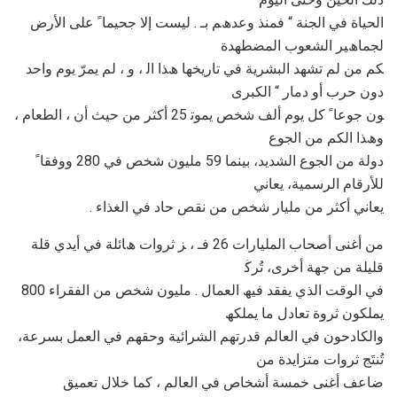
اﻟﺤﯿﺎة ﻓﻲ اﻟﺠﻨﺔ “ ﻓﻤﻨﺬ وﻋﺪھﻢ ﺑـ . ﻟﯿﺴﺖ إﻻ ﺟﺤﯿﻤﺎ ً ﻋﻠﻰ اﻷرض
ﻟﺠﻤﺎھﯿﺮ اﻟﺸﻌﻮب اﻟﻤﻀﻄﮭﺪة
ﻜﻢ ﻣﻦ ﻟﻢ ﺗﺸﮭﺪ اﻟﺒﺸﺮﯾﺔ ﻓﻲ ﺗﺎرﯾﺨﮭﺎ ھﺬا اﻟ ، و ، ﻟﻢ ﯾﻤﺮّ ﯾﻮم واﺣﺪ
دون ﺣﺮب أو دﻣﺎر “ اﻟﻜﺒﺮى
، ﻮن ﺟﻮﻋﺎ ً ﻛﻞ ﯾﻮم أﻟﻒ ﺷﺨﺺ ﯾﻤﻮﺗ 25 أﻛﺜﺮ ﻣﻦ ﺣﯿﺚ أن ، اﻟﻄﻌﺎم
وھﺬا اﻟﻜﻢ ﻣﻦ اﻟﺠﻮع
دوﻟﺔ ﻣﻦ اﻟﺠﻮع اﻟﺸﺪﯾﺪ، ﺑﯿﻨﻤﺎ 59 ﻣﻠﯿﻮن ﺷﺨﺺ ﻓﻲ 280 ووﻓﻘﺎ ً
ﻟﻸرﻗﺎم اﻟﺮﺳﻤﯿﺔ، ﯾﻌﺎﻧﻲ
. ﯾﻌﺎﻧﻲ أﻛﺜﺮ ﻣﻦ ﻣﻠﯿﺎر ﺷﺨﺺ ﻣﻦ ﻧﻘﺺ ﺣﺎد ﻓﻲ اﻟﻐﺬاء
ﻣﻦ أﻏﻨﻰ أﺻﺤﺎب اﻟﻤﻠﯿﺎرات 26 ﻓـ ، ﺰ ﺛﺮوات ھﺎﺋﻠﺔ ﻓﻲ أﯾﺪي ﻗﻠﺔ
ﻗﻠﯿﻠﺔ ﻣﻦ ﺟﮭﺔ أﺧﺮى، ﺗُﺮﻛﱠ
ﻓﻲ اﻟﻮﻗﺖ اﻟﺬي ﯾﻔﻘﺪ ﻓﯿﮫ اﻟﻌﻤﺎل . ﻣﻠﯿﻮن ﺷﺨﺺ ﻣﻦ اﻟﻔﻘﺮاء 800
ﯾﻤﻠﻜﻮن ﺛﺮوة ﺗﻌﺎدل ﻣﺎ ﯾﻤﻠﻜﮫ
واﻟﻜﺎدﺣﻮن ﻓﻲ اﻟﻌﺎﻟﻢ ﻗﺪرﺗﮭﻢ اﻟﺸﺮاﺋﯿﺔ وﺣﻘﮭﻢ ﻓﻲ اﻟﻌﻤﻞ ﺑﺴﺮﻋﺔ،
ﺗُﻨﺘَﺞ ﺛﺮوات ﻣﺘﺰاﯾﺪة ﻣﻦ
ﺿﺎﻋﻒ أﻏﻨﻰ ﺧﻤﺴﺔ أﺷﺨﺎص ﻓﻲ اﻟﻌﺎﻟﻢ ، ﻛﻤﺎ ﺧﻼل ﺗﻌﻤﯿﻖ