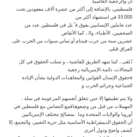
أن واﻟﺮﺟﻌﯿﺔ اﻟﻌﺎﻟﻤﯿﺔ
ﻓﻠﺴﻄﯿﻨﻲ، ﺑﺎﻹﺿﺎﻓﺔ إﻟﻰ أﻛﺜﺮ ﻣﻦ ﻋﺸﺮة آﻻف ﻣﻔﻘﻮدﯾﻦ ﺗﺤﺖ
35.000 ﻓﻲ اﺳﺘﺸﮭﺎد أﻛﺜﺮ ﻣﻦ
ﻋﺪد ﻌﺎﻣﻠﯿﻦ اﻹﻧﺴﺎﻧﯿﯿﻦ ﯾﻔﻮق ﻗ ُ ﺘﻞ ﻓﻲ ﻓﻠﺴﻄﯿﻦ ﻋﺪد ﻣﻦ
اﻟﺼﺤﻔﯿﯿﻦ، اﻷطﺒﺎء، واﻟ ، ﻛﻤﺎ اﻷﻧﻘﺎض
. ﻋﺸﺮﯾﻦ ﺳﻨﺔ ﻣﻦ ﺣﺮب ﻓﯿﺘﻨﺎم أو ﺛﻤﺎﻧﻲ ﺳﻨﻮات ﻣﻦ اﻟﺤﺮب ﻋﻠﻰ
اﻟﻌﺮاق ﻗﺘﻠﻰ
ﺗُ ﻠﻘﻰ ، ﻛﻤﺎ ﺗﻤﮭﺪ اﻟﻄﺮﯾﻖ ﻟﻠﻔﺎﺷﯿﺔ ، و ﺗﺴﻠﺐ اﻟﺤﻘﻮق ﻓﻲ ﻛﻞ
اﻟﻤﺠﺎﻻت، داﺋﻤﺔ ﺎﻹﻣﺒﺮﯾﺎﻟﯿﺔ رﺟﻌﯿﺔ
ﻓﺣﻘﻮق اﻹﻧﺴﺎن اﻟﻘﻮاﻧﯿﻦ واﻟﻤﻌﺎھﺪات اﻟﺪوﻟﯿﺔ ﺑﺸﺄن اﻹﺑﺎدة
اﻟﺠﻤﺎﻋﯿﺔ وﺟﺮاﺋﻢ اﻟﺤﺮب و
، وﻻ ﯾﺘﻢ ﺗﻄﺒﯿﻘﮭﺎ إﻻ ﺣﯿﻦ ﺗﺘﻌﻠﻖ أﻧﻔﺴﮭﻢ اﻟﻤﺰﻋﻮﻣﺔ ﻓﻲ ﺳﻠﺔ
اﻟﻤﮭﻤﻼت ﻣﻦ ﻗﺒﻞ ﻣﻦ وﺿﻌﻮھﺎﻗﻤﻊ اﻟﺘﻀﺎﻣﻦ ﻣﻊ ﻓﻠﺴﻄﯿﻦ ﻓﻲ
أوروﺑﺎ واﻟﻮﻻﯾﺎت اﻟﻤﺘﺤﺪة وﻣﺎ . ﺑﻤﺼﺎﻟﺢ ﻣﺨﺘﻠﻒ اﻹﻣﺒﺮﯾﺎﻟﯿﯿﻦ
أن اﻟﺤﻘﻮق اﻟﺪﯾﻤﻘﺮاطﯿﺔ اﻷﺳﺎﺳﯿﺔ ﻣﺜﻞ ﺣﺮﯾﺔ اﻟﺘﻌﺒﯿﺮ، واﻟﺘﺠﻤﻊ، إﻻ
ﻛﺸﻒ واﺿﺢ ودول أﺧﺮى