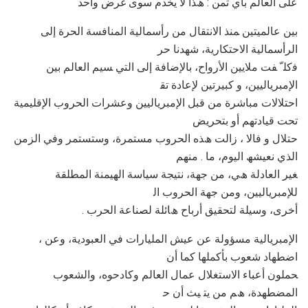
ﻋﻠﻰ اﻟﻌﺎﻟﻢ ﺑﺄي ﺛﻤﻦ : ھﺬا ﻻ ﯾﺨﺪم ﺳﻮى ﻏﺮض واﺣﺪ
ﺑﯿﻦ ﻋﺎﻟﻤﯿﺘﯿﻦ ﻤﻨﺬ اﻻﻧﺘﻘﺎل ﻣﻦ رأﺳﻤﺎﻟﯿﺔ اﻟﻤﻨﺎﻓﺴﺔ اﻟﺤﺮة إﻟﻰ
اﻟﺮأﺳﻤﺎﻟﯿﺔ اﻻﺣﺘﻜﺎرﯾﺔ، ﺷﮭﺪﻧﺎ ﺣﺮ
ﻓﻛﻠ ّ ﻔﺖ ﻣﻼﯾﯿﻦ اﻷرواح، ﺑﺎﻹﺿﺎﻓﺔ إﻟﻰ اﻟﺘﻲ ﺴﯿﻢ اﻟﻌﺎﻟﻢ ﺑﯿﻦ
اﻹﻣﺒﺮﯾﺎﻟﯿﯿﻦ، و ﻛﺒﯿﺮﺗﯿﻦ ﻹﻋﺎدة ﺗﻘ
اﺣﺘﻼﻻت ﻣﺒﺎﺷﺮة ﻣﻦ ﻗﺒﻞ اﻹﻣﺒﺮﯾﺎﻟﯿﯿﻦ وﻋﺸﺮات اﻟﺤﺮوب اﻹﻗﻠﯿﻤﯿﺔ
ﺗﺤﺖ ﻗﯿﺎدﺗﮭﻢ أو ﺑﺘﺤﺮﯾﺾ
ﺣﺘﻼل و ﻓﺎﻻ ، زاﻟﺖ ھﺬه اﻟﺤﺮوب ﻣﺴﺘﻤﺮة، وﺳﺘﺴﺘﻤﺮ وﻓﻲ اﻟﺰﻣﻦ
اﻟﺬي ﻧﻌﯿﺸﮫ اﻟﯿﻮم، ﻣﺎ . ﻣﻨﮭﻢ
ﻐﯿﺮ اﻟﻌﺎدﻟﺔ ھﻲ، ﻣﻦ ﺟﮭﺔ، ﻧﺘﯿﺠﺔ ﺳﯿﺎﺳﺔ اﻟﮭﯿﻤﻨﺔ اﻟﻤﻄﻠﻘﺔ
ﻟﻺﻣﺒﺮﯾﺎﻟﯿﯿﻦ، وﻣﻦ ﺟﮭﺔ اﻟﺤﺮوب اﻟ
. أﺧﺮى، وﺳﯿﻠﺔ ﻟﺘﺤﻘﯿﻖ أرﺑﺎح ھﺎﺋﻠﺔ ﻟﺼﻨﺎﻋﺔ اﻟﺤﺮب
، اﻹﻣﺒﺮﯾﺎﻟﯿﺔ ﻣﺴﺆوﻟﺔ ﻋﻦ ﻋﯿﺶ اﻟﻤﻠﯿﺎرات ﻓﻲ اﻟﻌﺒﻮدﯾﺔ، وﻋﻦ
اﺿﻄﮭﺎد ﺷﻌﻮب ﺑﺄﻛﻤﻠﮭﺎ ﻛﻤﺎ أن
ﺤﻤﻠﻮن أﻋﺒﺎء اﻻﺳﺘﻐﻼل ﻋﻤﺎل اﻟﻌﺎﻟﻢ وﻛﺎدﺣﻮه، واﻟﺸﻌﻮب
اﻟﻤﻀﻄﮭﺪة، ھﻢ ﻣﻦ ﯾﺘ ﯿﺚ أن ﺣ