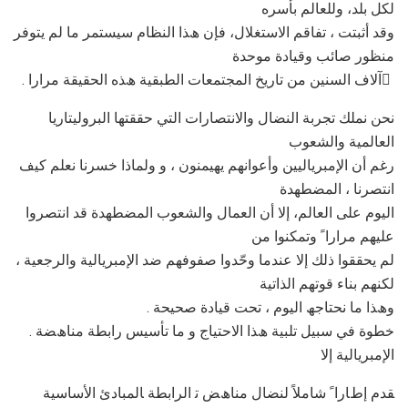
ﻟﻜﻞ ﺑﻠﺪ، وﻟﻠﻌﺎﻟﻢ ﺑﺄﺳﺮه
وﻗﺪ أﺛﺒﺘﺖ ، ﺗﻔﺎﻗﻢ اﻻﺳﺘﻐﻼل، ﻓﺈن ھﺬا اﻟﻨﻈﺎم ﺳﯿﺴﺘﻤﺮ ﻣﺎ ﻟﻢ ﯾﺘﻮﻓﺮ
ﻣﻨﻈﻮر ﺻﺎﺋﺐ وﻗﯿﺎدة ﻣﻮﺣﺪة
. آﻻف اﻟﺴﻨﯿﻦ ﻣﻦ ﺗﺎرﯾﺦ اﻟﻤﺠﺘﻤﻌﺎت اﻟﻄﺒﻘﯿﺔ ھﺬه اﻟﺤﻘﯿﻘﺔ ﻣﺮارا ً
ﻧﺤﻦ ﻧﻤﻠﻚ ﺗﺠﺮﺑﺔ اﻟﻨﻀﺎل واﻻﻧﺘﺼﺎرات اﻟﺘﻲ ﺣﻘﻘﺘﮭﺎ اﻟﺒﺮوﻟﯿﺘﺎرﯾﺎ
اﻟﻌﺎﻟﻤﯿﺔ واﻟﺸﻌﻮب
رﻏﻢ أن اﻹﻣﺒﺮﯾﺎﻟﯿﯿﻦ وأﻋﻮاﻧﮭﻢ ﯾﮭﯿﻤﻨﻮن ، و وﻟﻤﺎذا ﺧﺴﺮﻧﺎ ﻧﻌﻠﻢ ﻛﯿﻒ
اﻧﺘﺼﺮﻧﺎ ، اﻟﻤﻀﻄﮭﺪة
اﻟﯿﻮم ﻋﻠﻰ اﻟﻌﺎﻟﻢ، إﻻ أن اﻟﻌﻤﺎل واﻟﺸﻌﻮب اﻟﻤﻀﻄﮭﺪة ﻗﺪ اﻧﺘﺼﺮوا
ﻋﻠﯿﮭﻢ ﻣﺮارا ً وﺗﻤﻜﻨﻮا ﻣﻦ
ﻟﻢ ﯾﺤﻘﻘﻮا ذﻟﻚ إﻻ ﻋﻨﺪﻣﺎ وﺣّﺪوا ﺻﻔﻮﻓﮭﻢ ﺿﺪ اﻹﻣﺒﺮﯾﺎﻟﯿﺔ واﻟﺮﺟﻌﯿﺔ ،
ﻟﻜﻨﮭﻢ ﺑﻨﺎء ﻗﻮﺗﮭﻢ اﻟﺬاﺗﯿﺔ
. وھﺬا ﻣﺎ ﻧﺤﺘﺎﺟﮫ اﻟﯿﻮم ، ﺗﺤﺖ ﻗﯿﺎدة ﺻﺤﯿﺤﺔ
. ﺧﻄﻮة ﻓﻲ ﺳﺒﯿﻞ ﺗﻠﺒﯿﺔ ھﺬا اﻻﺣﺘﯿﺎج و ﻣﺎ ﺗﺄﺳﯿﺲ راﺑﻄﺔ ﻣﻨﺎھﻀﺔ
اﻹﻣﺒﺮﯾﺎﻟﯿﺔ إﻻ
ﻘﺪم إطﺎرا ً ﺷﺎﻣﻼً ﻟﻨﻀﺎل ﻣﻨﺎھﺾ ﺗ اﻟﺮاﺑﻄﺔ ﺎﻟﻤﺒﺎدئ اﻷﺳﺎﺳﯿﺔ