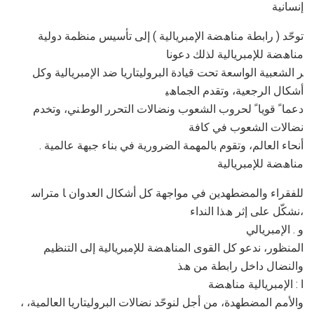
إﻧﺴﺎﻧﯿﺔ
ﺗﻮﺣّﺪ ( راﺑﻄﺔ ﻣﻨﺎھﻀﺔ اﻹﻣﺒﺮﯾﺎﻟﯿﺔ ) إﻟﻰ ﺗﺄﺳﯿﺲ ﻣﻨﻈﻤﺔ دوﻟﯿﺔ
ﻣﻨﺎھﻀﺔ ﻟﻺﻣﺒﺮﯾﺎﻟﯿﺔ ﻟﺬﻟﻚ دﻋﻮﻧﺎ
ﺮ اﻟﺸﻌﺒﯿﺔ اﻟﻮاﺳﻌﺔ ﺗﺤﺖ ﻗﯿﺎدة اﻟﺒﺮوﻟﯿﺘﺎرﯾﺎ ﺿﺪ اﻹﻣﺒﺮﯾﺎﻟﯿﺔ وﻛﻞ
أﺷﻜﺎل اﻟﺮﺟﻌﯿﺔ، وﺗﻘﺪم اﻟﺠﻤﺎھﯿ
دﻋﻤﺎ ً ﻗﻮﯾﺎ ً ﻟﺤﺮوب اﻟﺸﻌﻮب وﻧﻀﺎﻻت اﻟﺘﺤﺮر اﻟﻮطﻨﻲ، وﺗﺨﺪم
ﻧﻀﺎﻻت اﻟﺸﻌﻮب ﻓﻲ ﻛﺎﻓﺔ
. أﻧﺤﺎء اﻟﻌﺎﻟﻢ، وﺗﻘﻮم ﺑﺎﻟﻤﮭﻤﺔ اﻟﻀﺮورﯾﺔ ﻓﻲ ﺑﻨﺎء ﺟﺒﮭﺔ ﻋﺎﻟﻤﯿﺔ
ﻣﻨﺎھﻀﺔ ﻟﻺﻣﺒﺮﯾﺎﻟﯿﺔ
ﻟﻠﻔﻘﺮاء واﻟﻤﻀﻄﮭﺪﯾﻦ ﻓﻲ ﻣﻮاﺟﮭﺔ ﻛﻞ أﺷﻜﺎل اﻟﻌﺪوان ﺎ ﻣﺘﺮاﺳ
ﻧﺸﻜّﻞ ﻋﻠﻰ إﺛﺮ ھﺬا اﻟﻨﺪاء،
و . اﻹﻣﺒﺮﯾﺎﻟﻲ
اﻟﻤﻨﻈﻮر، ﻧﺪﻋﻮ ﻛﻞ اﻟﻘﻮى اﻟﻤﻨﺎھﻀﺔ ﻟﻺﻣﺒﺮﯾﺎﻟﯿﺔ إﻟﻰ اﻟﺘﻨﻈﯿﻢ
واﻟﻨﻀﺎل داﺧﻞ راﺑﻄﺔ ﻣﻦ ھﺬ
ا : اﻹﻣﺒﺮﯾﺎﻟﯿﺔ ﻣﻨﺎھﻀﺔ
، واﻷﻣﻢ اﻟﻤﻀﻄﮭﺪة، ﻣﻦ أﺟﻞ ﻟﻨﻮﺣّﺪ ﻧﻀﺎﻻت اﻟﺒﺮوﻟﯿﺘﺎرﯾﺎ اﻟﻌﺎﻟﻤﯿﺔ،