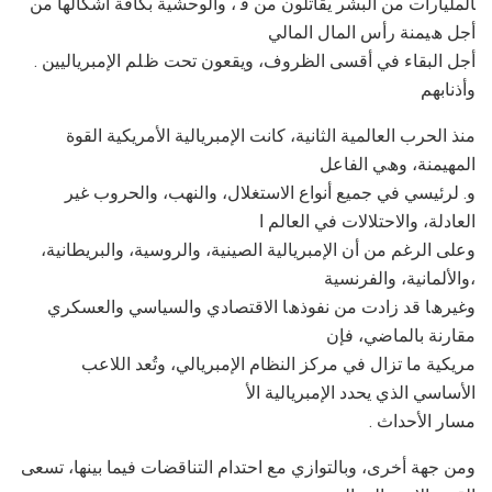
ﺎﻟﻤﻠﯿﺎرات ﻣﻦ اﻟﺒﺸﺮ ﯾﻘﺎﺗﻠﻮن ﻣﻦ ﻓ ، واﻟﻮﺣﺸﯿﺔ ﺑﻜﺎﻓﺔ أﺷﻜﺎﻟﮭﺎ ﻣﻦ
أﺟﻞ ھﯿﻤﻨﺔ رأس اﻟﻤﺎل اﻟﻤﺎﻟﻲ
. أﺟﻞ اﻟﺒﻘﺎء ﻓﻲ أﻗﺴﻰ اﻟﻈﺮوف، وﯾﻘﻌﻮن ﺗﺤﺖ ظﻠﻢ اﻹﻣﺒﺮﯾﺎﻟﯿﯿﻦ
وأذﻧﺎﺑﮭﻢ
ﻣﻨﺬ اﻟﺤﺮب اﻟﻌﺎﻟﻤﯿﺔ اﻟﺜﺎﻧﯿﺔ، ﻛﺎﻧﺖ اﻹﻣﺒﺮﯾﺎﻟﯿﺔ اﻷﻣﺮﯾﻜﯿﺔ اﻟﻘﻮة
اﻟﻤﮭﯿﻤﻨﺔ، وھﻲ اﻟﻔﺎﻋﻞ
و. ﻟﺮﺋﯿﺴﻲ ﻓﻲ ﺟﻤﯿﻊ أﻧﻮاع اﻻﺳﺘﻐﻼل، واﻟﻨﮭﺐ، واﻟﺤﺮوب ﻏﯿﺮ
اﻟﻌﺎدﻟﺔ، واﻻﺣﺘﻼﻻت ﻓﻲ اﻟﻌﺎﻟﻢ ا
وﻋﻠﻰ اﻟﺮﻏﻢ ﻣﻦ أن اﻹﻣﺒﺮﯾﺎﻟﯿﺔ اﻟﺼﯿﻨﯿﺔ، واﻟﺮوﺳﯿﺔ، واﻟﺒﺮﯾﻄﺎﻧﯿﺔ،
واﻷﻟﻤﺎﻧﯿﺔ، واﻟﻔﺮﻧﺴﯿﺔ،
وﻏﯿﺮھﺎ ﻗﺪ زادت ﻣﻦ ﻧﻔﻮذھﺎ اﻻﻗﺘﺼﺎدي واﻟﺴﯿﺎﺳﻲ واﻟﻌﺴﻜﺮي
ﻣﻘﺎرﻧﺔ ﺑﺎﻟﻤﺎﺿﻲ، ﻓﺈن
ﻣﺮﯾﻜﯿﺔ ﻣﺎ ﺗﺰال ﻓﻲ ﻣﺮﻛﺰ اﻟﻨﻈﺎم اﻹﻣﺒﺮﯾﺎﻟﻲ، وﺗُﻌﺪ اﻟﻼﻋﺐ
اﻷﺳﺎﺳﻲ اﻟﺬي ﯾﺤﺪد اﻹﻣﺒﺮﯾﺎﻟﯿﺔ اﻷ
. ﻣﺴﺎر اﻷﺣﺪاث
وﻣﻦ ﺟﮭﺔ أﺧﺮى، وﺑﺎﻟﺘﻮازي ﻣﻊ اﺣﺘﺪام اﻟﺘﻨﺎﻗﻀﺎت ﻓﯿﻤﺎ ﺑﯿﻨﮭﺎ، ﺗﺴﻌﻰ