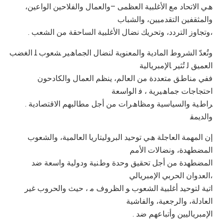
ھﻲ اﻻﺗﺤﺎد ﻣﻊ اﻷﻏﻠﺒﯿﺔ اﻟﻌﻈﻤﻰ –واﻟﻌﻤﺎل واﻟﻔﻼﺣﯿﻦ اﻟﻮاﻋﯿﻦ،
واﻟﻤﺜﻘﻔﯿﻦ اﻟﺘﻘﺪﻣﯿﯿﻦ، واﻟﺸﺒﺎب
. وﺗﺠﺎوز اﻟﺘﺮدد، وﺗﺤﺮﯾﻚ ﻧﻀﺎل اﻷﻏﻠﺒﯿﺔ اﻟﺴﺎﺣﻘﺔ ﻣﻦ اﻟﺸﻌﺐ،
وﺗُﻌﺪّ اﻟﺸﺮوط اﻟﻤﺎدﯾﺔ واﻟﻤﻌﻨﻮﯾﺔ ﻟﻨﻀﺎل اﻟﺠﻤﺎھﯿﺮ ﺸﻌﻮب ﻠ اﻟﻐﻀﺐ
اﻟﻌﻤﯿﻖ ﻟ ﺗُﺜﯿﺮ ﺎﻹﻣﺒﺮﯾﺎﻟﯿﺔ
ﻓﻔﻲ ﻣﻨﺎطﻖ ﻣﺘﻌﺪدة ﻣﻦ اﻟﻌﺎﻟﻢ، ﯾﻨﻈﻢ اﻟﻌﻤﺎل واﻟﻜﺎدﺣﻮن
اﺣﺘﺠﺎﺟﺎت ﺟﻤﺎھﯿﺮﯾﺔ ، ﻓ اﻟﻮاﺳﻌﺔ
. ﺮاطﯿﺔ واﻟﺴﯿﺎﺳﯿﺔ وﻣﻈﺎھﺮات ﻣﻦ أﺟﻞ ﻣﻄﺎﻟﺒﮭﻢ اﻻﻗﺘﺼﺎدﯾﺔ
واﻟﺪﯾﻤﻘ
إن اﻟﻤﮭﻤﺔ اﻟﻌﺎﺟﻠﺔ ھﻲ ﺗﻮﺣﯿﺪ اﻟﺒﺮوﻟﯿﺘﺎرﯾﺎ اﻟﻌﺎﻟﻤﯿﺔ، واﻟﺸﻌﻮب
اﻟﻤﻀﻄﮭﺪة، وﻧﻀﺎﻻت اﻷﻣﻢ
اﻟﻤﻀﻄﮭﺪة ﻣﻦ أﺟﻞ ﺗﺤﻘﯿﻖ وﺣﺪة وطﻨﯿﺔ ودوﻟﯿﺔ واﺳﻌﺔ ﺿﺪ
اﻟﻌﺪوان اﻟﺤﺮﺑﻲ اﻹﻣﺒﺮﯾﺎﻟﻲ،
اﺗﯿﺔ ﻟﺘﻮﺣﯿﺪ أﻏﻠﺒﯿﺔ اﻟﺸﻌﻮب ﻮ اﻟﻈﺮوف ﻣ ، ﺣﯿﺚ واﻟﺤﺮوب ﻏﯿﺮ
اﻟﻌﺎدﻟﺔ، واﻟﺮﺟﻌﯿﺔ، واﻟﻔﺎﺷﯿﺔ
. اﻹﻣﺒﺮﯾﺎﻟﯿﯿﻦ وأﺗﺒﺎﻋﮭﻢ ﺿﺪ