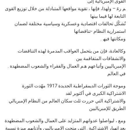
اﻟﻘﻮى اﻹﻣﺒﺮﯾﺎﻟﯿﺔ إﻟﻰ
ﻢ رﻏ – وﻟﮭﺬا، ﻓﺈﻧﮭﺎ ، ﺗﻘﻮﯾﺔ ﻣﻮاﻗﻌﮭﺎ اﻟﻤﺘﺒﺎدﻟﺔ ﻣﻦ ﺧﻼل ﺗﻮزﯾﻊ اﻟﻘﻮى
اﻟﺘﺎﺑﻌﺔ ﻟﮭﺎ ﻓﯿﻤﺎ ﺑﯿﻨﮭﺎ
ﺗُﺸﻜّﻞ ﺗﺤﺎﻟﻔﺎت اﻗﺘﺼﺎدﯾﺔ وﻋﺴﻜﺮﯾﺔ وﺳﯿﺎﺳﯿﺔ ﻣﺨﺘﻠﻔﺔ ﻟﻀﻤﺎن
اﺳﺘﻤﺮارﯾﺔ اﻟﻨﻈﺎم -ﺗﻨﺎﻗﻀﺎﺗﮭﺎ
. وﻣﻜﺎﻧﺘﮭﺎ ﻓﯿﮫ
وﻛﺎﻟﻌﺎدة، ﻓﺈن ﻣﻦ ﯾﺘﺤﻤﻞ اﻟﻌﻮاﻗﺐ اﻟﻤﺪﻣﺮة ﻟﮭﺬه اﻟﺘﻨﺎﻗﻀﺎت
واﻻﻧﺸﻘﺎﻗﺎت اﻟﻤﺘﻔﺎﻗﻤﺔ ﺑﯿﻦ
. اﻹﻣﺒﺮﯾﺎﻟﯿﯿﻦ وأﺗﺒﺎﻋﮭﻢ ھﻢ اﻟﻌﻤﺎل واﻟﻔﻘﺮاء واﻟﺸﻌﻮب اﻟﻤﻀﻄﮭﺪة
ﻓﻲ اﻟﻌﺎﻟﻢ
وﻣﻮﺟﺔ اﻟﺜﻮرات اﻟﺪﯾﻤﻘﺮاطﯿﺔ اﻟﺠﺪﯾﺪة 1917 ﻣﮭّﺪت اﻟﺜﻮرة
اﻻﺷﺘﺮاﻛﯿﺔ اﻟﻜﺒﺮى ﻓﻲ أﻛﺘﻮﺑﺮ ﻟﻘﺪ
واﻻﺷﺘﺮاﻛﯿﺔ اﻟﺘﻲ ﺣﺮرت ﺛﻠﺚ ﺳﻜﺎن اﻟﻌﺎﻟﻢ ﻣﻦ اﻟﻨﻈﺎم اﻹﻣﺒﺮﯾﺎﻟﻲ
اﻟﻄﺮﯾﻖ ﻟﻺﻣﺒﺮﯾﺎﻟﯿﯿﻦ
وﻣﻊ ، ﻟﯿﻮاﺻﻠﻮا ﻋﺪواﻧﮭﻢ اﻟﻤﺘﺰاﯾﺪ ﻋﻠﻰ اﻟﻌﻤﺎل واﻟﺸﻌﻮب اﻟﻤﻀﻄﮭﺪة
ﺑﻌﺪ اﻧﮭﯿﺎر اﻻﺷﺘﺮاﻛﯿﺔ . اﻟﺘﻲ ﻣﻨﺤﺖ اﻹﻣﺒﺮﯾﺎﻟﯿﯿﻦ وأذﻧﺎﺑﮭﻢ ﻣﯿﺰة ﻧﺴﺒﯿﺔ