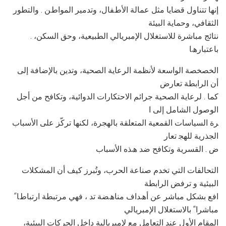
إﻧﮭﺎ ﺗﺘﻨﺎول ﻗﻀﺎﯾﺎ ﻣﺜﻞ ﻋﻤﺎﻟﺔ اﻷطﻔﺎل، وﺗﺪﻣﯿﺮ اﻟﻤﻮاطﻦ . واﻟﺘﻄﻮر
اﻟﺜﻘﺎﻓﻲ، وﺣﻤﺎﯾﺔ اﻟﺒﯿﺌﺔ
. ﻧﺘﺎﺋﺞ ﻣﺒﺎﺷﺮة ﻟﻼﺳﺘﻐﻼل اﻹﻣﺒﺮﯾﺎﻟﻲ اﻟﻄﺒﯿﻌﯿﺔ، وﺣﻖ اﻟﺴﻜﻦ،
ﺑﺎﻋﺘﺒﺎرھﺎ
اﻟﺨﺼﺨﺼﺔ اﻟﻮاﺳﻌﺔ ﻷﻧﻈﻤﺔ اﻟﺮﻋﺎﯾﺔ اﻟﺼﺤﯿﺔ، وﺗﺪﯾﻦ ﺑﺎﻹﺿﺎﻓﺔ إﻟﻰ
أن اﻟﺮاﺑﻄﺔ ﺗﻌﺎرض
ﻛﻤﺎ . ﻟﺮﻋﺎﯾﺔ اﻟﺼﺤﯿﺔ ﺟﺮاﺋﻢ اﻻﺣﺘﻜﺎرات اﻟﺪواﺋﯿﺔ، وﺗﻜﺎﻓﺢ ﻣﻦ أﺟﻞ
اﻟﻮﺻﻮل اﻟﺸﺎﻣﻞ إﻟﻰ ا
ﺮة اﻟﺴﯿﺎﺳﺎت اﻟﻘﻤﻌﯿﺔ اﻟﻤﺘﻌﻠﻘﺔ ﺑﺎﻟﮭﺠﺮة، ﻟﻜﻨﮭﺎ ﺗﺮﻛّﺰ ﻋﻠﻰ اﻷﺳﺒﺎب
اﻟﺠﺬرﯾﺔ ﻟﻠﮭﺠ ﺗﻌﺎر
ض . اﻟﻘﺴﺮﯾﺔ وﺗﻜﺎﻓﺢ ﺿﺪ ھﺬه اﻷﺳﺒﺎب
اﻟﺘﺤﺎﻟﻔﺎت اﻟﺘﻲ ﺗﺨﺪم ﺻﻨﺎﻋﺔ اﻟﺤﺮب، وﺗُﺒﺮز ﻛﯿﻒ أن اﻟﻤﺸﻜﻼت
اﻟﺒﯿﺌﯿﺔ و ﺗﺮﻓﺾ اﻟﺮاﺑﻄﺔ
اﻓﻊ ﺑﺸﻜﻞ ﻣﺒﺎﺷﺮ ﻋﻦ أھﺪاف ﻣﻨﺎھﻀﺔ ﺗﺪ ، ﻓﮭﻲ ﻣﺮﺗﺒﻄﺔ ارﺗﺒﺎطﺎ ً
ﻣﺒﺎﺷﺮا ً ﺑﺎﻻﺳﺘﻐﻼل اﻹﻣﺒﺮﯾﺎﻟﻲ
اﻟﻤﻘﺎم اﻷول ﻋﻨﺪ اﻟﺘﻌﺎﻣﻞ ﻣﻊ ﻹﻣﺒﺮﯾﺎﻟﯿﺔ داﺧﻞ اﻟﺤﺮﻛﺎت اﻟﺒﯿﺌﯿﺔ،