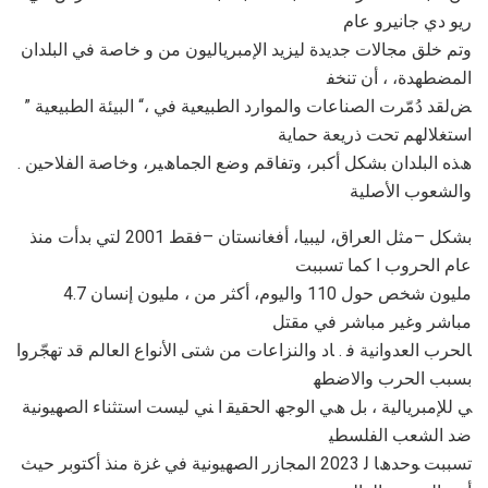
رﯾﻮ دي ﺟﺎﻧﯿﺮو ﻋﺎم
وﺗﻢ ﺧﻠﻖ ﻣﺠﺎﻻت ﺟﺪﯾﺪة ﻟﯿﺰﯾﺪ اﻹﻣﺒﺮﯾﺎﻟﯿﻮن ﻣﻦ و ﺧﺎﺻﺔ ﻓﻲ اﻟﺒﻠﺪان
اﻟﻤﻀﻄﮭﺪة، ، أن ﺗﻨﺨﻔ
ﺾﻟﻘﺪ دُﻣّﺮت اﻟﺼﻨﺎﻋﺎت واﻟﻤﻮارد اﻟﻄﺒﯿﻌﯿﺔ ﻓﻲ ،“ اﻟﺒﯿﺌﺔ اﻟﻄﺒﯿﻌﯿﺔ ”
اﺳﺘﻐﻼﻟﮭﻢ ﺗﺤﺖ ذرﯾﻌﺔ ﺣﻤﺎﯾﺔ
. ھﺬه اﻟﺒﻠﺪان ﺑﺸﻜﻞ أﻛﺒﺮ، وﺗﻔﺎﻗﻢ وﺿﻊ اﻟﺠﻤﺎھﯿﺮ، وﺧﺎﺻﺔ اﻟﻔﻼﺣﯿﻦ
واﻟﺸﻌﻮب اﻷﺻﻠﯿﺔ
ﺑﺸﻜﻞ –ﻣﺜﻞ اﻟﻌﺮاق، ﻟﯿﺒﯿﺎ، أﻓﻐﺎﻧﺴﺘﺎن –ﻓﻘﻂ 2001 ﻟﺘﻲ ﺑﺪأت ﻣﻨﺬ
ﻋﺎم اﻟﺤﺮوب ا ﻛﻤﺎ ﺗﺴﺒﺒﺖ
ﻣﻠﯿﻮن ﺷﺨﺺ ﺣﻮل 110 واﻟﯿﻮم، أﻛﺜﺮ ﻣﻦ ، ﻣﻠﯿﻮن إﻧﺴﺎن 4.7
ﻣﺒﺎﺷﺮ وﻏﯿﺮ ﻣﺒﺎﺷﺮ ﻓﻲ ﻣﻘﺘﻞ
ﺎﻟﺤﺮب اﻟﻌﺪواﻧﯿﺔ ﻓ . ﺎد واﻟﻨﺰاﻋﺎت ﻣﻦ ﺷﺘﻰ اﻷﻧﻮاع اﻟﻌﺎﻟﻢ ﻗﺪ ﺗﮭﺠّﺮوا
ﺑﺴﺒﺐ اﻟﺤﺮب واﻻﺿﻄﮭ
ﻲ ﻟﻺﻣﺒﺮﯾﺎﻟﯿﺔ ، ﺑﻞ ھﻲ اﻟﻮﺟﮫ اﻟﺤﻘﯿﻘ ا ﻨﻲ ﻟﯿﺴﺖ اﺳﺘﺜﻨﺎء اﻟﺼﮭﯿﻮﻧﯿﺔ
ﺿﺪ اﻟﺸﻌﺐ اﻟﻔﻠﺴﻄﯿ
ﺗﺴﺒﺒﺖ ﻮﺣﺪھﺎ ﻟ 2023 اﻟﻤﺠﺎزر اﻟﺼﮭﯿﻮﻧﯿﺔ ﻓﻲ ﻏﺰة ﻣﻨﺬ أﻛﺘﻮﺑﺮ ﺣﯿﺚ