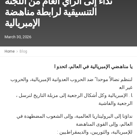
اﻟﺘﻨﺴﯿﻘﯿﺔ ﻟﺮاﺑﻄﺔ ﻣﻨﺎھﻀﺔ
اﻹﻣﺒﺮﯾﺎﻟﯿﺔ
March 30, 2026
Home
Blog
ﯾﺎ ﻣﻨﺎھﻀﻲ اﻹﻣﺒﺮﯾﺎﻟﯿﺔ ﻓﻲ اﻟﻌﺎﻟﻢ، اﺗﺤﺪو ا
ﻟﻨﻨﻈﻢ ﻧﻀﺎﻻً ﻣﻮﺣﺪا ً ﺿﺪ اﻟﺤﺮوب اﻟﻌﺪواﻧﯿﺔ اﻹﻣﺒﺮﯾﺎﻟﯿﺔ، واﻟﺤﺮوب
ﻏﯿﺮ اﻟﻌ
ﺎ . اﻹﻣﺒﺮﯾﺎﻟﯿﺔ وﻛﻞ أﺷﻜﺎل اﻟﺮﺟﻌﯿﺔ إﻟﻰ ﻣﺰﺑﻠﺔ اﻟﺘﺎرﯾﺦ ﻟﻨﺮﺳﻞ ،
اﻟﺮﺟﻌﯿﺔ واﻟﻔﺎﺷﯿﺔ
ﻧﺪاؤﻧﺎ إﻟﻰ اﻟﺒﺮوﻟﯿﺘﺎرﯾﺎ اﻟﻌﺎﻟﻤﯿﺔ، وإﻟﻰ اﻟﺸﻌﻮب اﻟﻤﻀﻄﮭﺪة ﻓﻲ
اﻟﻌﺎﻟﻢ، وإﻟﻰ اﻟﻘﻮى اﻟﻤﻨﺎھﻀﺔ
: ﻟﻺﻣﺒﺮﯾﺎﻟﯿﺔ، واﻟﺜﻮرﯾﯿﻦ، واﻟﺪﯾﻤﻘﺮاطﯿﯿﻦ