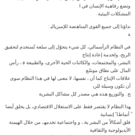
وﺗﻀﻊ رﻓﺎھﯿﺔ اﻹﻧﺴﺎن ﻓﻲ ا
. اﻟﻤﺸﻜﻼت اﻟﺒﯿﺌﯿﺔ
: ﻧﺪاؤﻧﺎ إﻟﻰ ﺟﻤﯿﻊ اﻟﻘﻮى اﻟﻤﻨﺎھﻀﺔ ﻟﻺﻣﺒﺮﯾﺎﻟﯿ
ﺔ
ﻓﻲ اﻟﻨﻈﺎم اﻟﺮأﺳﻤﺎﻟﻲ، ﻛﻞ ﺷﻲء ﯾﺘﺤﻮّل إﻟﻰ ﺳﻠﻌﺔ ﺗُﺴﺘﺨﺪم ﻟﺘﺤﻘﯿﻖ
اﻟﺮﺑﺢ، وﻟﺨﺪﻣﺔ إﻋﺎدة إﻧﺘﺎج
ﺎﻟﺒﺸﺮ، واﻟﻤﺠﺘﻤﻌﺎت، واﻟﻜﺎﺋﻨﺎت اﻟﺤﯿﺔ اﻷﺧﺮى، واﻟﻄﺒﯿﻌﺔ ﻓ ، رأس
اﻟﻤﺎل ﻋﻠﻰ ﻧﻄﺎق ﻣﻮﺳّﻊ
ﻋﻼﻗﺎت اﻹﻧﺘﺎج ﻛﻤﺎ أن ، ﻧﻔﺴﮭﺎ، ﻻ ﻣﻌﻨﻰ ﻟﮭﺎ ﻓﻲ ھﺬا اﻟﻨﻈﺎم ﺳﻮى
أن ﺗﻜﻮن وﺳﯿﻠﺔ ﻟﻠﺮﺑ
ﺢ . واﻟﺘﻮزﯾﻊ ھﺬه ھﻲ ﻣﺼﺪر ﻛﻞ ﻣﺸﺎﻛﻞ اﻟﺒﺸﺮﯾﺔ
ﮭﺬا اﻟﻨﻈﺎم ﻻ ﯾﻘﺘﺼﺮ ﻓﻘﻂ ﻋﻠﻰ اﻻﺳﺘﻐﻼل اﻻﻗﺘﺼﺎدي، ﺑﻞ ﯾﺨﻠﻖ أﯾﻀﺎ
ً أﻧﻤﺎطﺎ ً إﻧﺴﺎﻧﯿﺔ
ﻓﻠﻖ أﺷﻜﺎﻻً ﻣﻦ اﻟﺒﺸﺮ ﯾﺨ ، و واﺟﺘﻤﺎﻋﯿﺔ ﺗﺨﺪﻣﮫ، ﻣﻦ ﺧﻼل اﻟﮭﯿﻤﻨﺔ
اﻷﯾﺪﯾﻮﻟﻮﺟﯿﺔ واﻟﺜﻘﺎﻓﯿﺔ