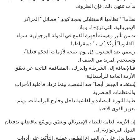
ﺑﺪأت ﺗﻨﺘﮭﻲ ذﻟﻚ، ﻓﺈن اﻟﻈﺮوف
ﻧﻈﺎﻣﺎ ً ” ﻧﻈﺎﻣﮭﺎ اﻻﺳﺘﻐﻼﻟﻲ ﺑﺤﺠﺔ ﻛﻮﻧﮫ “ ﻓﻀﺎﺋﻞ “ اﻟﻤﺮاﻛﺰ
اﻹﻣﺒﺮﯾﺎﻟﯿﺔ، اﻟﺘﻲ ﺗﺮوّج ﻟـ و ﺑﺎﺗ
ﺖﻣﻦ ﺗﺄﺛﯿﺮ وھﯿﻤﻨﺔ أﺟﮭﺰة اﻟﻘﻤﻊ ﻓﻲ اﻟﺪوﻟﺔ اﻟﺒﺮﺟﻮازﯾﺔ، ﺳﻮاء
ﻗﺎﻧﻮﻧﯿﺎ ً أو ﺗُﻜﺜ ّﻒ ، “ دﯾﻤﻘﺮاطﯿﺎ ً
ﺮﺳﻤﻲ ﺿﺪ اﻟﺸﻌﻮب ﻛﻞ ﯾﻮم، ﻧﺘﯿﺠﺔ ﻷزﻣﺎت اﻟﺤﻜﻢ ﻓﻌﻠﯿﺎ ً،
وﺗﺴﺘﺨﺪم اﻟﻤﺰﯾﺪ ﻣﻦ اﻟﻌﻨﻒ اﻟ
ﻓﺒﺎﻹﺿﺎﻓﺔ إﻟﻰ اﻟﺸﺮطﺔ واﻟﺪرك، . اﻟﻤﺘﻔﺎﻗﻤﺔ اﻟﻨﺎﺗﺠﺔ ﻋﻦ ﺗﻌﻤّﻖ
اﻷزﻣﺔ اﻟﻌﺎﻣﺔ ﻟﻠﺮأﺳﻤﺎﻟﯿﺔ
ﯾُﺴﺘﺨﺪم اﻟﺠﯿﺶ أﯾﻀﺎ ً ﺿﺪ اﻟﺸﻌﺐ، ﺑﯿﻨﻤﺎ ﺗﺰداد ﻓﺎﻋﻠﯿﺔ اﻷﺣﺰاب
واﻟﻤﻨﻈﻤﺎت اﻟﻌﻨﺼﺮﯾﺔ
. طﯿﺔ ﻟﻠﺜﻮرة اﻟﻤﻀﺎدة واﻟﻔﺎﺷﯿﺔ داﺧﻞ وﺧﺎرج اﻟﺒﺮﻟﻤﺎﻧﺎت، وﯾﺘﻢ
ﺗﻌﺰﯾﺰ اﻟﻘﻮى اﻻﺣﺘﯿﺎ
إن اﻷزﻣﺔ اﻟﻌﺎﻣﺔ ﻟﻠﻨﻈﺎم اﻹﻣﺒﺮﯾﺎﻟﻲ وﺗﻌﻤّﻖ وﺗﻮﺳّﻊ ﺗﻨﺎﻗﻀﺎﺗﮫ ﯾﺪﻓﻌﺎن
اﻟﺪول اﻟﺒﺮﺟﻮازﯾﺔ إﻟﻰ
وھﺬا ﯾﺪل ﻋﻠﻰ أن اﻟﺼﺮاع اﻟﻄﺒﻘﻲ ﻋﻤﻠﯿﺔ، اﻟﺘﺄﻛﯿﺪ ﻋﻠﻰ أدوات