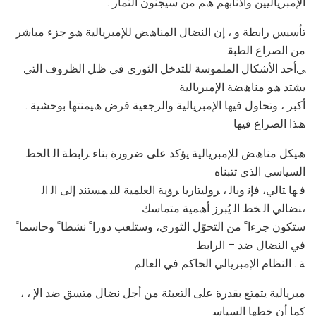
. اﻹﻣﺒﺮﯾﺎﻟﯿﯿﻦ وأذﻧﺎﺑﮭﻢ ھﻢ ﻣﻦ ﺳﯿﺠﻨﻮن اﻟﺜﻤﺎر
ﺗﺄﺳﯿﺲ راﺑﻄﺔ و ، إن اﻟﻨﻀﺎل اﻟﻤﻨﺎھﺾ ﻟﻺﻣﺒﺮﯾﺎﻟﯿﺔ ھﻮ ﺟﺰء ﻣﺒﺎﺷﺮ
ﻣﻦ اﻟﺼﺮاع اﻟﻄﺒﻘ
ﻲأﺣﺪ اﻷﺷﻜﺎل اﻟﻤﻠﻤﻮﺳﺔ ﻟﻠﺘﺪﺧﻞ اﻟﺜﻮري ﻓﻲ ظﻞ اﻟﻈﺮوف اﻟﺘﻲ
ﯾﺸﺘﺪ ھﻮ ﻣﻨﺎھﻀﺔ اﻹﻣﺒﺮﯾﺎﻟﯿﺔ
. أﻛﺒﺮ ، وﺗﺤﺎول ﻓﯿﮭﺎ اﻹﻣﺒﺮﯾﺎﻟﯿﺔ واﻟﺮﺟﻌﯿﺔ ﻓﺮض ھﯿﻤﻨﺘﮭﺎ ﺑﻮﺣﺸﯿﺔ
ھﺬا اﻟﺼﺮاع ﻓﯿﮭﺎ
ھﯿﻜﻞ ﻣﻨﺎھﺾ ﻟﻺﻣﺒﺮﯾﺎﻟﯿﺔ ﯾﺆﻛﺪ ﻋﻠﻰ ﺿﺮورة ﺑﻨﺎء ﺮاﺑﻄﺔ اﻟ ﺎﻟﺨﻂ
اﻟﺴﯿﺎﺳﻲ اﻟﺬي ﺗﺘﺒﻨﺎه
ﻓ ﮭﺎ ﺘﺎﻟﻲ، ﻓﺈﻧ وﺑﺎﻟ ، ﺮوﻟﯿﺘﺎرﯾﺎ ﺮؤﯾﺔ اﻟﻌﻠﻤﯿﺔ ﻟﻠﺒ ﻤﺴﺘﻨﺪ إﻟﻰ اﻟ اﻟ
ﻨﻀﺎﻟﻲ اﻟ ﺨﻂ اﻟ ﯾُﺒﺮز أھﻤﯿﺔ ﻣﺘﻤﺎﺳﻚ،
ﺳﺘﻜﻮن ﺟﺰءا ً ﻣﻦ اﻟﺘﺤﻮّل اﻟﺜﻮري، وﺳﺘﻠﻌﺐ دورا ً ﻧﺸﻄﺎ ً وﺣﺎﺳﻤﺎ ً
ﻓﻲ اﻟﻨﻀﺎل ﺿﺪ – اﻟﺮاﺑﻄ
ﺔ . اﻟﻨﻈﺎم اﻹﻣﺒﺮﯾﺎﻟﻲ اﻟﺤﺎﻛﻢ ﻓﻲ اﻟﻌﺎﻟﻢ
، ﻣﺒﺮﯾﺎﻟﯿﺔ ﯾﺘﻤﺘﻊ ﺑﻘﺪرة ﻋﻠﻰ اﻟﺘﻌﺒﺌﺔ ﻣﻦ أﺟﻞ ﻧﻀﺎل ﻣﺘﺴﻖ ﺿﺪ اﻹ ،
ﻛﻤﺎ أن ﺧﻄﮭﺎ اﻟﺴﯿﺎﺳ