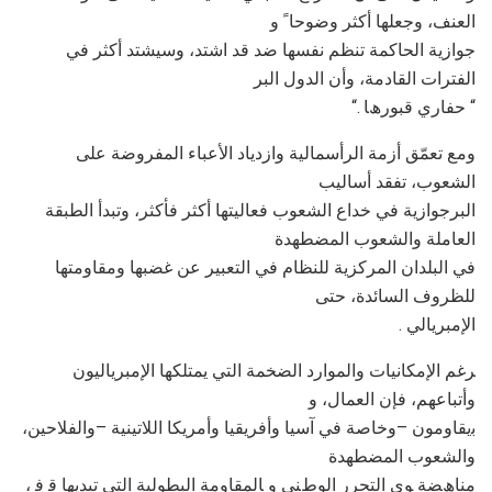
اﻟﻌﻨﻒ، وﺟﻌﻠﮭﺎ أﻛﺜﺮ وﺿﻮﺣﺎ ً و
ﺟﻮازﯾﺔ اﻟﺤﺎﻛﻤﺔ ﺗﻨﻈﻢ ﻧﻔﺴﮭﺎ ﺿﺪ ﻗﺪ اﺷﺘﺪ، وﺳﯿﺸﺘﺪ أﻛﺜﺮ ﻓﻲ
اﻟﻔﺘﺮات اﻟﻘﺎدﻣﺔ، وأن اﻟﺪول اﻟﺒﺮ
“. ﺣﻔﺎري ﻗﺒﻮرھﺎ “
وﻣﻊ ﺗﻌﻤّﻖ أزﻣﺔ اﻟﺮأﺳﻤﺎﻟﯿﺔ وازدﯾﺎد اﻷﻋﺒﺎء اﻟﻤﻔﺮوﺿﺔ ﻋﻠﻰ
اﻟﺸﻌﻮب، ﺗﻔﻘﺪ أﺳﺎﻟﯿﺐ
اﻟﺒﺮﺟﻮازﯾﺔ ﻓﻲ ﺧﺪاع اﻟﺸﻌﻮب ﻓﻌﺎﻟﯿﺘﮭﺎ أﻛﺜﺮ ﻓﺄﻛﺜﺮ، وﺗﺒﺪأ اﻟﻄﺒﻘﺔ
اﻟﻌﺎﻣﻠﺔ واﻟﺸﻌﻮب اﻟﻤﻀﻄﮭﺪة
ﻓﻲ اﻟﺒﻠﺪان اﻟﻤﺮﻛﺰﯾﺔ ﻟﻠﻨﻈﺎم ﻓﻲ اﻟﺘﻌﺒﯿﺮ ﻋﻦ ﻏﻀﺒﮭﺎ وﻣﻘﺎوﻣﺘﮭﺎ
ﻟﻠﻈﺮوف اﻟﺴﺎﺋﺪة، ﺣﺘﻰ
. اﻹﻣﺒﺮﯾﺎﻟﻲ
ﺮﻏﻢ اﻹﻣﻜﺎﻧﯿﺎت واﻟﻤﻮارد اﻟﻀﺨﻤﺔ اﻟﺘﻲ ﯾﻤﺘﻠﻜﮭﺎ اﻹﻣﺒﺮﯾﺎﻟﯿﻮن
وأﺗﺒﺎﻋﮭﻢ، ﻓﺈن اﻟﻌﻤﺎل، و
ﺑﯾﻘﺎوﻣﻮن –وﺧﺎﺻﺔ ﻓﻲ آﺳﯿﺎ وأﻓﺮﯾﻘﯿﺎ وأﻣﺮﯾﻜﺎ اﻟﻼﺗﯿﻨﯿﺔ –واﻟﻔﻼﺣﯿﻦ،
واﻟﺸﻌﻮب اﻟﻤﻀﻄﮭﺪة
ﻣﻨﺎھﻀﺔ ﻮى اﻟﺘﺤﺮر اﻟﻮطﻨﻲ و ﺎﻟﻤﻘﺎوﻣﺔ اﻟﺒﻄﻮﻟﯿﺔ اﻟﺘﻲ ﺗﺒﺪﯾﮭﺎ ﻗ ﻓ ،