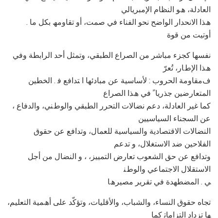
اﻟﻌﺎدﻟﺔ، ھﻮ اﻟﻨﻈﺎم اﻹﻣﺒﺮﯾﺎﻟﻲ
. ھﺬا اﻻﻧﺤﺪار اﻟﻮاﺿﺢ ﻧﺤﻮ اﻟﻔﻨﺎء ﻓﻲ ﺻﻤﺖ، أو ﺗﻘﺎوﻣﮫ ﺑﻜﻞ ﻣﺎ
أوﺗﯿﺖ ﻣﻦ ﻗﻮة
ﻧﻔﺴﮭﺎ ﻛﺠﺰء ﻣﺒﺎﺷﺮ ﻣﻦ اﻟﺼﺮاع اﻟﻄﺒﻘﻲ، وﺗﻤﺜﻞ أﺣﺪ اﻟﺮاﺑﻄﺔ وﻓﻲ
ھﺬا اﻹطﺎر، ﺗُﻌﺮّ
فﻣﻘﺎوﻣﺔ اﻟﺤﺮوب : ﻷﺳﺎﺳﯿﺔ ﻋﻦ ﻣﺒﺎدﺋﮭﺎ ا ﺘﺪاﻓﻊ ﻓ . اﻟﺨﻄﯿﻦ
اﻟﻤﺘﻌﺎرﺿﯿﻦ ﺟﺬرﯾﺎ ً ﻓﻲ ھﺬا اﻟﺼﺮاع
، ﻛﻤﺎ ﻏﯿﺮ اﻟﻌﺎدﻟﺔ، دﻋﻢ ﻧﻀﺎﻻت اﻟﺘﺤﺮر اﻟﻄﺒﻘﻲ واﻟﻮطﻨﻲ، واﻟﺪﻓﺎع
ﻋﻦ اﻟﺴﺠﻨﺎء اﻟﺴﯿﺎﺳﯿﯿﻦ
اﻟﻨﻀﺎﻻت اﻻﻗﺘﺼﺎدﯾﺔ واﻟﺴﯿﺎﺳﯿﺔ ﻟﻠﻌﻤﺎل، وﺗﺪاﻓﻊ ﻋﻦ ﺣﻘﻮق
اﻟﻔﻼﺣﯿﻦ ﺿﺪ اﻻﺳﺘﻐﻼل، و ﺗﺪﻋﻢ
وﺗﺪاﻓﻊ ﻋﻦ ﺣﻖ اﻟﺸﻌﻮب ﺗﻌﺎرض اﻟﺘﻤﯿﯿﺰ، ، و اﻟﻨﻀﺎل ﻣﻦ أﺟﻞ
اﻻﺳﺘﻘﻼل اﻻﺟﺘﻤﺎﻋﻲ واﻟﻮطﻨ
ﻲ . اﻟﻤﻀﻄﮭﺪة ﻓﻲ ﺗﻘﺮﯾﺮ ﻣﺼﯿﺮھﺎ
ﺗﺠﺎه ﺣﻘﻮق اﻟﻨﺴﺎء، واﻟﺸﺒﺎب، واﻷﻗﻠﯿﺎت، وﺗﺆﻛّﺪ ﻋﻠﻰ أھﻤﯿﺔ اﻟﺘﻌﻠﯿﻢ،
ﮭﺎ ﺗﺰداد اﻟﺘﺰاﻣﺎﺗ ﻛﻤﺎ