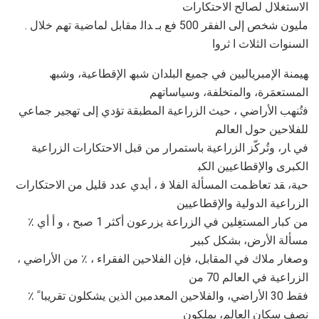
اﻻﺳﺘﻐﻼل ﻟﺼﺎﻟﺢ اﻻﺣﺘﻜﺎرات
. ﻣﻠﯿﻮن ﺷﺨﺺ إﻟﻰ اﻟﻔﻘﺮ 500 ﻓﻊ ﺑـ ﺪاﻟ ﻣﻘﺎﺑﻞ ﻟﻤﺎﺿﯿﺔ ﺗﮭﻢ ﺧﻼل
اﻟﺴﻨﻮات اﻟﺜﻼث ا ﺛﺮوا
ﮭﯿﻤﻨﺔ اﻹﻣﺒﺮﯾﺎﻟﯿﯿﻦ ﻓﻲ ﺟﻤﯿﻊ اﻟﺒﻠﺪان ﺷﺒﮫ اﻹﻗﻄﺎﻋﯿﺔ، وﺷﺒﮫ
اﻟﻤﺴﺘﻌﻤَﺮة، واﻟﻤﺘﺨﻠﻔﺔ، وﺳﯿﺎﺳﺎﺗﮭﻢ
ﻓﺗُﻨﮭﺐ اﻷراﺿﻲ ، ﺣﯿﺚ اﻟﺰراﻋﯿﺔ اﻟﻤﻄﺒﻘﺔ ﺗﺆدي إﻟﻰ ﺗﮭﺠﯿﺮ ﺟﻤﺎﻋﻲ
ﻟﻠﻔﻼﺣﯿﻦ ﺣﻮل اﻟﻌﺎﻟﻢ
ﻓﻲ ﺎر، وﺗُﺮﻛّﺰ اﻟﺰراﻋﯿﺔ ﺑﺎﺳﺘﻤﺮار ﻣﻦ ﻗﺒﻞ اﻻﺣﺘﻜﺎرات اﻟﺰراﻋﯿﺔ
اﻟﻜﺒﺮى واﻹﻗﻄﺎﻋﯿﯿﻦ اﻟﻜﺒ
ﺣﯿﺔ، ﻘﺪ ﺗﻌﺎظﻤﺖ اﻟﻤﺴﺄﻟﺔ اﻟﻔﻼ ﻓ ، أﯾﺪي ﻋﺪد ﻗﻠﯿﻞ ﻣﻦ اﻻﺣﺘﻜﺎرات
اﻟﺰراﻋﯿﺔ اﻟﺪوﻟﯿﺔ واﻹﻗﻄﺎﻋﯿﯿﻦ
٪ ﻣﻦ ﻛﺒﺎر اﻟﻤﺴﺘﻐِﻠﯿﻦ ﻓﻲ اﻟﺰراﻋﺔ ﯾﺰرﻋﻮن أﻛﺜﺮ 1 ﺻﺒﺢ ، و أ أي
ﻣﺴﺄﻟﺔ اﻷرض، ﺑﺸﻜﻞ ﻛﺒﯿﺮ
، وﺻﻐﺎر ﻣﻼك ﻓﻲ اﻟﻤﻘﺎﺑﻞ، ﻓﺈن اﻟﻔﻼﺣﯿﻦ اﻟﻔﻘﺮاء ، ٪ ﻣﻦ اﻷراﺿﻲ
اﻟﺰراﻋﯿﺔ ﻓﻲ اﻟﻌﺎﻟﻢ 70 ﻣﻦ
٪ ﻓﻘﻂ 30 اﻷراﺿﻲ، واﻟﻔﻼﺣﯿﻦ اﻟﻤﻌﺪﻣﯿﻦ اﻟﺬﯾﻦ ﯾﺸﻜﻠﻮن ﺗﻘﺮﯾﺒﺎ ً
ﻧﺼﻒ ﺳﻜﺎن اﻟﻌﺎﻟﻢ، ﯾﻤﻠﻜﻮن