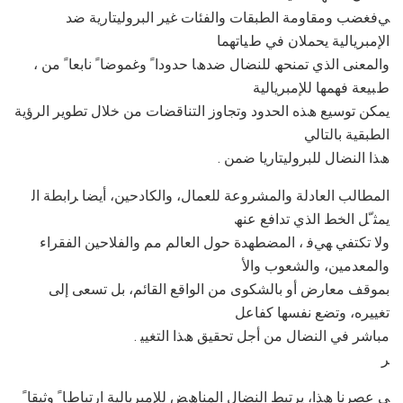
ﻲﻓﻐﻀﺐ وﻣﻘﺎوﻣﺔ اﻟﻄﺒﻘﺎت واﻟﻔﺌﺎت ﻏﯿﺮ اﻟﺒﺮوﻟﯿﺘﺎرﯾﺔ ﺿﺪ
اﻹﻣﺒﺮﯾﺎﻟﯿﺔ ﯾﺤﻤﻼن ﻓﻲ طﯿﺎﺗﮭﻤﺎ
، واﻟﻤﻌﻨﻰ اﻟﺬي ﺗﻤﻨﺤﮫ ﻟﻠﻨﻀﺎل ﺿﺪھﺎ ﺣﺪودا ً وﻏﻤﻮﺿﺎ ً ﻧﺎﺑﻌﺎ ً ﻣﻦ
طﺒﯿﻌﺔ ﻓﮭﻤﮭﺎ ﻟﻺﻣﺒﺮﯾﺎﻟﯿﺔ
ﯾﻤﻜﻦ ﺗﻮﺳﯿﻊ ھﺬه اﻟﺤﺪود وﺗﺠﺎوز اﻟﺘﻨﺎﻗﻀﺎت ﻣﻦ ﺧﻼل ﺗﻄﻮﯾﺮ اﻟﺮؤﯾﺔ
اﻟﻄﺒﻘﯿﺔ ﺑﺎﻟﺘﺎﻟﻲ
. ھﺬا اﻟﻨﻀﺎل ﻟﻠﺒﺮوﻟﯿﺘﺎرﯾﺎ ﺿﻤﻦ
اﻟﻤﻄﺎﻟﺐ اﻟﻌﺎدﻟﺔ واﻟﻤﺸﺮوﻋﺔ ﻟﻠﻌﻤﺎل، واﻟﻜﺎدﺣﯿﻦ، أﯾﻀﺎ ﺮاﺑﻄﺔ اﻟ
ﯾﻤﺜ ّﻞ اﻟﺨﻂ اﻟﺬي ﺗﺪاﻓﻊ ﻋﻨﮫ
وﻻ ﺗﻜﺘﻔﻲ ﮭﻲﻓ ، اﻟﻤﻀﻄﮭﺪة ﺣﻮل اﻟﻌﺎﻟﻢ ﻣﻢ واﻟﻔﻼﺣﯿﻦ اﻟﻔﻘﺮاء
واﻟﻤﻌﺪﻣﯿﻦ، واﻟﺸﻌﻮب واﻷ
ﺑﻤﻮﻗﻒ ﻣﻌﺎرض أو ﺑﺎﻟﺸﻜﻮى ﻣﻦ اﻟﻮاﻗﻊ اﻟﻘﺎﺋﻢ، ﺑﻞ ﺗﺴﻌﻰ إﻟﻰ
ﺗﻐﯿﯿﺮه، وﺗﻀﻊ ﻧﻔﺴﮭﺎ ﻛﻔﺎﻋﻞ
. ﻣﺒﺎﺷﺮ ﻓﻲ اﻟﻨﻀﺎل ﻣﻦ أﺟﻞ ﺗﺤﻘﯿﻖ ھﺬا اﻟﺘﻐﯿﯿ
ﺮ
ﻲ ﻋﺼﺮﻧﺎ ھﺬا، ﯾﺮﺗﺒﻂ اﻟﻨﻀﺎل اﻟﻤﻨﺎھﺾ ﻟﻺﻣﺒﺮﯾﺎﻟﯿﺔ ارﺗﺒﺎطﺎ ً وﺛﯿﻘﺎ ً