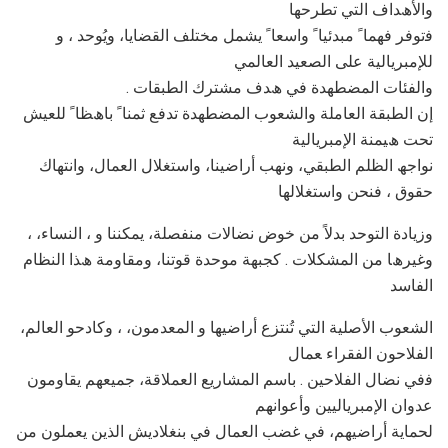
واﻷھﺪاف اﻟﺘﻲ ﺗﻄﺮﺣﮭﺎ
ﻓﺗﻮﻓﺮ ﻓﮭﻤﺎ ً ﻣﺒﺪﺋﯿﺎ ً واﺳﻌﺎ ً ﯾﺸﻤﻞ ﻣﺨﺘﻠﻒ اﻟﻘﻀﺎﯾﺎ، وﯾُﻮﺣﺪ ، و
ﻟﻺﻣﺒﺮﯾﺎﻟﯿﺔ ﻋﻠﻰ اﻟﺼﻌﯿﺪ اﻟﻌﺎﻟﻤﻲ
. واﻟﻔﺌﺎت اﻟﻤﻀﻄﮭﺪة ﻓﻲ ھﺪف ﻣﺸﺘﺮك اﻟﻄﺒﻘﺎت
إن اﻟﻄﺒﻘﺔ اﻟﻌﺎﻣﻠﺔ واﻟﺸﻌﻮب اﻟﻤﻀﻄﮭﺪة ﺗﺪﻓﻊ ﺛﻤﻨﺎ ً ﺑﺎھﻈﺎ ً ﻟﻠﻌﯿﺶ
ﺗﺤﺖ ھﯿﻤﻨﺔ اﻹﻣﺒﺮﯾﺎﻟﯿﺔ
ﻧﻮاﺟﮫ اﻟﻈﻠﻢ اﻟﻄﺒﻘﻲ، وﻧﮭﺐ أراﺿﯿﻨﺎ، واﺳﺘﻐﻼل اﻟﻌﻤﺎل، واﻧﺘﮭﺎك
ﺣﻘﻮق ، ﻓﻨﺤﻦ واﺳﺘﻐﻼﻟﮭﺎ
، وزﯾﺎدة اﻟﺘﻮﺣﺪ ﺑﺪﻻً ﻣﻦ ﺧﻮض ﻧﻀﺎﻻت ﻣﻨﻔﺼﻠﺔ، ﯾﻤﻜﻨﻨﺎ و ، اﻟﻨﺴﺎء،
وﻏﯿﺮھﺎ ﻣﻦ اﻟﻤﺸﻜﻼت . ﻛﺠﺒﮭﺔ ﻣﻮﺣﺪة ﻗﻮﺗﻨﺎ، وﻣﻘﺎوﻣﺔ ھﺬا اﻟﻨﻈﺎم
اﻟﻔﺎﺳﺪ
اﻟﺸﻌﻮب اﻷﺻﻠﯿﺔ اﻟﺘﻲ ﺗُﻨﺘﺰع أراﺿﯿﮭﺎ و اﻟﻤﻌﺪﻣﻮن، ، وﻛﺎدﺣﻮ اﻟﻌﺎﻟﻢ،
اﻟﻔﻼﺣﻮن اﻟﻔﻘﺮاء ﻌﻤﺎل
ﻓﻓﻲ ﻧﻀﺎل اﻟﻔﻼﺣﯿﻦ . ﺑﺎﺳﻢ اﻟﻤﺸﺎرﯾﻊ اﻟﻌﻤﻼﻗﺔ، ﺟﻤﯿﻌﮭﻢ ﯾﻘﺎوﻣﻮن
ﻋﺪوان اﻹﻣﺒﺮﯾﺎﻟﯿﯿﻦ وأﻋﻮاﻧﮭﻢ
ﻟﺤﻤﺎﯾﺔ أراﺿﯿﮭﻢ، ﻓﻲ ﻏﻀﺐ اﻟﻌﻤﺎل ﻓﻲ ﺑﻨﻐﻼدﯾﺶ اﻟﺬﯾﻦ ﯾﻌﻤﻠﻮن ﻣﻦ