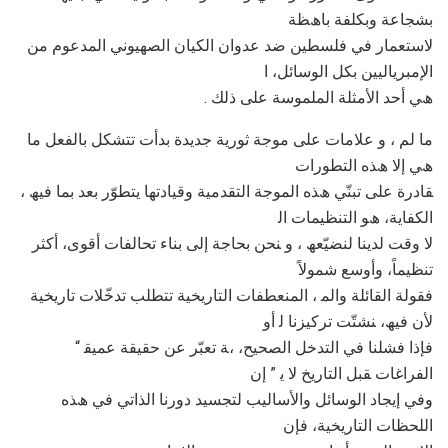
ﺑﺸﺠﺎﻋﺔ وﺑﻜﻠﻔﺔ ﺑﺎھﻈﺔ
ﻻﺳﺘﻌﻤﺎر ﻓﻲ ﻓﻠﺴﻄﯿﻦ ﺿﺪ ﻋﺪوان اﻟﻜﯿﺎن اﻟﺼﮭﯿﻮﻧﻲ اﻟﻤﺪﻋﻮم ﻣﻦ
اﻹﻣﺒﺮﯾﺎﻟﯿﯿﻦ ﺑﻜﻞ اﻟﻮﺳﺎﺋﻞ، ا
. ھﻲ أﺣﺪ اﻷﻣﺜﻠﺔ اﻟﻤﻠﻤﻮﺳﺔ ﻋﻠﻰ ذﻟﻚ
ﻣﺎ ﻟﻢ ، و ﻋﻼﻣﺎت ﻋﻠﻰ ﻣﻮﺟﺔ ﺛﻮرﯾﺔ ﺟﺪﯾﺪة ﺑﺪأت ﺗﺘﺸﻜﻞ ﺑﺎﻟﻔﻌﻞ ﻣﺎ
ھﻲ إﻻ ھﺬه اﻟﺘﻄﻮرات
، ﻘﺎدرة ﻋﻠﻰ ﺗﺒﻨّﻲ ھﺬه اﻟﻤﻮﺟﺔ اﻟﺘﻘﺪﻣﯿﺔ وﻗﯿﺎدﺗﮭﺎ ﯾﺘﻄﻮّر ﺑﻌﺪ ﺑﻤﺎ ﻓﯿﮫ
اﻟﻜﻔﺎﯾﺔ، ھﻮ اﻟﺘﻨﻈﯿﻤﺎت اﻟ
ﻻ وﻗﺖ ﻟﺪﯾﻨﺎ ﻟﻨﻀﯿّﻌﮫ ، و ﻨﺤﻦ ﺑﺤﺎﺟﺔ إﻟﻰ ﺑﻨﺎء ﺗﺤﺎﻟﻔﺎت أﻗﻮى، أﻛﺜﺮ
ﺗﻨﻈﯿﻤﺎً، وأوﺳﻊ ﺷﻤﻮﻻً
ﻓﻘﻮﻟﺔ اﻟﻘﺎﺋﻠﺔ واﻟﻤ ، اﻟﻤﻨﻌﻄﻔﺎت اﻟﺘﺎرﯾﺨﯿﺔ ﺗﺘﻄﻠﺐ ﺗﺪﺧّﻼت ﺗﺎرﯾﺨﯿﺔ
ﻷن ﻓﯿﮫ، ﻨﺸﺘّﺖ ﺗﺮﻛﯿﺰﻧﺎ ﻟ أو
ﻓﺈذا ﻓﺸﻠﻨﺎ ﻓﻲ اﻟﺘﺪﺧﻞ اﻟﺼﺤﯿﺢ، ،ﺔ ﺗﻌﺒّﺮ ﻋﻦ ﺣﻘﯿﻘﺔ ﻋﻤﯿﻘ “
اﻟﻔﺮاﻏﺎت ﻘﺒﻞ اﻟﺘﺎرﯾﺦ ﻻ ﯾ ” إن
وﻓﻲ إﯾﺠﺎد اﻟﻮﺳﺎﺋﻞ واﻷﺳﺎﻟﯿﺐ ﻟﺘﺠﺴﯿﺪ دورﻧﺎ اﻟﺬاﺗﻲ ﻓﻲ ھﺬه
اﻟﻠﺤﻈﺎت اﻟﺘﺎرﯾﺨﯿﺔ، ﻓﺈن