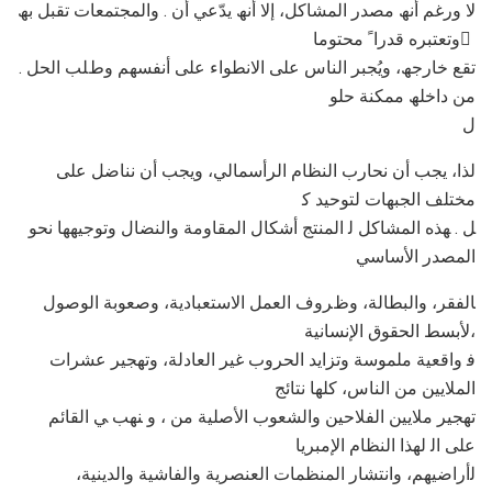
ﻻ ورﻏﻢ أﻧﮫ ﻣﺼﺪر اﻟﻤﺸﺎﻛﻞ، إﻻ أﻧﮫ ﯾﺪّﻋﻲ أن . واﻟﻤﺠﺘﻤﻌﺎت ﺗﻘﺒﻞ ﺑﮫ
وﺗﻌﺘﺒﺮه ﻗﺪرا ً ﻣﺤﺘﻮﻣﺎ ً
. ﺗﻘﻊ ﺧﺎرﺟﮫ، وﯾُﺠﺒﺮ اﻟﻨﺎس ﻋﻠﻰ اﻻﻧﻄﻮاء ﻋﻠﻰ أﻧﻔﺴﮭﻢ وطﻠﺐ اﻟﺤﻞ
ﻣﻦ داﺧﻠﮫ ﻣﻤﻜﻨﺔ ﺣﻠﻮ
ل
ﻟﺬا، ﯾﺠﺐ أن ﻧﺤﺎرب اﻟﻨﻈﺎم اﻟﺮأﺳﻤﺎﻟﻲ، وﯾﺠﺐ أن ﻧﻨﺎﺿﻞ ﻋﻠﻰ
ﻣﺨﺘﻠﻒ اﻟﺠﺒﮭﺎت ﻟﺘﻮﺣﯿﺪ ﻛ
ﻞ . ﮭﺬه اﻟﻤﺸﺎﻛﻞ ﻟ اﻟﻤﻨﺘﺞ أﺷﻜﺎل اﻟﻤﻘﺎوﻣﺔ واﻟﻨﻀﺎل وﺗﻮﺟﯿﮭﮭﺎ ﻧﺤﻮ
اﻟﻤﺼﺪر اﻷﺳﺎﺳﻲ
ﺎﻟﻔﻘﺮ، واﻟﺒﻄﺎﻟﺔ، وظﺮوف اﻟﻌﻤﻞ اﻻﺳﺘﻌﺒﺎدﯾﺔ، وﺻﻌﻮﺑﺔ اﻟﻮﺻﻮل
ﻷﺑﺴﻂ اﻟﺤﻘﻮق اﻹﻧﺴﺎﻧﯿﺔ،
ﻓ واﻗﻌﯿﺔ ﻣﻠﻤﻮﺳﺔ وﺗﺰاﯾﺪ اﻟﺤﺮوب ﻏﯿﺮ اﻟﻌﺎدﻟﺔ، وﺗﮭﺠﯿﺮ ﻋﺸﺮات
اﻟﻤﻼﯾﯿﻦ ﻣﻦ اﻟﻨﺎس، ﻛﻠﮭﺎ ﻧﺘﺎﺋﺞ
ﺗﮭﺠﯿﺮ ﻣﻼﯾﯿﻦ اﻟﻔﻼﺣﯿﻦ واﻟﺸﻌﻮب اﻷﺻﻠﯿﺔ ﻣﻦ ، و ﻨﮭﺐ ﻲ اﻟﻘﺎﺋﻢ
ﻋﻠﻰ اﻟ ﻟﮭﺬا اﻟﻨﻈﺎم اﻹﻣﺒﺮﯾﺎ
ﻟأراﺿﯿﮭﻢ، واﻧﺘﺸﺎر اﻟﻤﻨﻈﻤﺎت اﻟﻌﻨﺼﺮﯾﺔ واﻟﻔﺎﺷﯿﺔ واﻟﺪﯾﻨﯿﺔ،