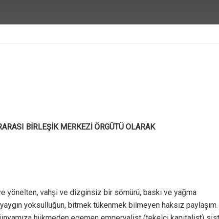
ASI BİRLEŞİK MERKEZİ ÖRGÜTÜ OLARAK
meye yönelten, vahşi ve dizginsiz bir sömürü, baskı ve yağma
n ve yaygın yoksulluğun, bitmek tükenmek bilmeyen haksız paylaşım
dünyamıza hükmeden egemen emperyalist (tekelci kapitalist) sistem