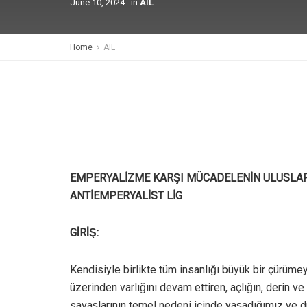
June 10, 2024
in
AIL
Home
AIL
EMPERYALİZME KARŞI MÜCADELENİN ULUSLARAR
ANTİEMPERYALİST LİG
GİRİŞ:
Kendisiyle birlikte tüm insanlığı büyük bir çürü
üzerinden varlığını devam ettiren, açlığın, deri
savaşlarının temel nedeni içinde yaşadığımız ve 