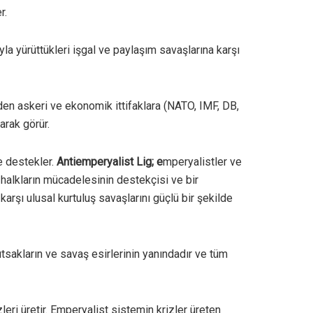
r.
yla yürüttükleri işgal ve paylaşım savaşlarına karşı
ürden askeri ve ekonomik ittifaklara (NATO, IMF, DB,
arak görür.
e destekler.
Antiemperyalist
Lig
; e
mperyalistler ve
n halkların mücadelesinin destekçisi ve bir
arşı ulusal kurtuluş savaşlarını güçlü bir şekilde
sakların ve savaş esirlerinin yanındadır ve tüm
eri üretir. Emperyalist sistemin krizler üreten