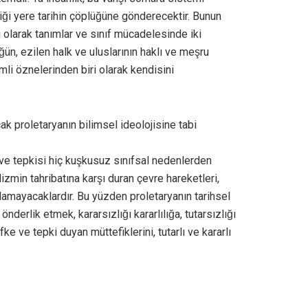
̆i yere tarihin çöplüğüne gönderecektir. Bunun
ı olarak tanımlar ve sınıf mücadelesinde iki
̈ğün, ezilen halk ve uluslarının haklı ve meşru
emli öznelerinden biri olarak kendisini
cak proletaryanın bilimsel ideolojisine tabi
esi ve tepkisi hiç kuşkusuz sınıfsal nedenlerden
izmin tahribatına karşı duran çevre hareketleri,
p olamayacaklardır. Bu yüzden proletaryanın tarihsel
önderlik etmek, kararsızlığı kararlılığa, tutarsızlığı
ke ve tepki duyan müttefiklerini, tutarlı ve kararlı