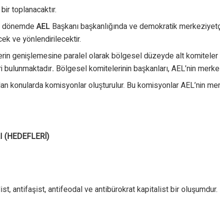
bir toplanacaktır.
ki dönemde
AEL
Başkanı başkanlığında ve demokratik merkeziyetçi
ek ve yönlendirilecektir.
lkelerin genişlemesine paralel olarak bölgesel düzeyde alt komite
ri bulunmaktadır
.
Bölgesel komitelerinin başkanları, AEL’nin merkez
n konularda komisyonlar oluşturulur. Bu komisyonlar AEL’nin merkezi
 (HEDEFLERİ)
ist, antifaşist, antifeodal ve antibürokrat kapitalist bir oluşumdur.