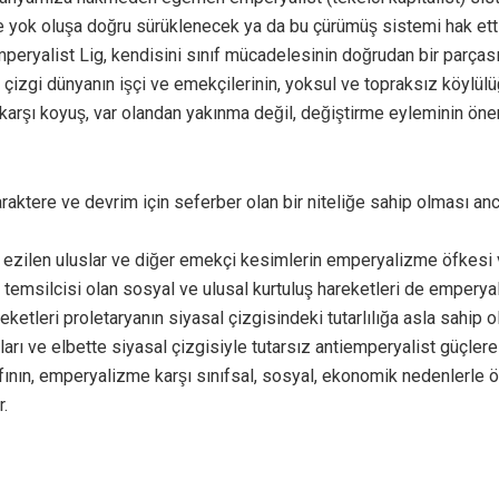
ok oluşa doğru sürüklenecek ya da bu çürümüş sistemi hak ettig
mperyalist Lig, kendisini sınıf mücadelesinin doğrudan bir parças
çizgi dünyanın işçi ve emekçilerinin, yoksul ve topraksız köylülu
r karşı koyuş, var olandan yakınma değil, değiştirme eyleminin ön
karaktere ve devrim için seferber olan bir niteliğe sahip olması an
rjuvazisi, ezilen uluslar ve diğer emekçi kesimlerin emperyalizme öfk
rın temsilcisi olan sosyal ve ulusal kurtuluş hareketleri de emperyal
hareketleri proletaryanın siyasal çizgisindeki tutarlılığa asla sahi
açları ve elbette siyasal çizgisiyle tutarsız antiemperyalist güçlere 
ınıfının, emperyalizme karşı sınıfsal, sosyal, ekonomik nedenlerle öf
r.