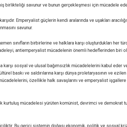
ş birlikteliği savunur ve bunun gerçekleşmesi için mücadele ede
arşıdır. Emperyalist güçlerin kendi aralarında ve uşakları aracılığı
ınmasını savunur.
emen sınıfların birbirlerine ve halklara karşı oluşturdukları her t
cadeleyi, antiemperyalist mücadelenin önemli hedeflerinden biri ol
 karşı sosyal ve ulusal bağımsızlık mücadelelerini kabul eder v
kültürel baskı ve saldırılarına karşı dünya proletaryasının ve ezile
ücadelelerini, özellikle halk savaşlarını ve emperyalist işgallere k
k kurtuluş mücadelesi yürüten komünist, devrimci ve demokrat tut
iktir. Bu gerici sistemin doğası ekonomik, politik ve sosyal krizl