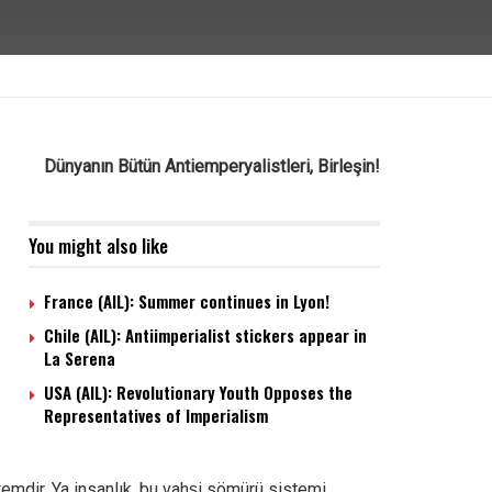
Dünyanın Bütün Antiemperyalistleri, Birleşin!
You might also like
France (AIL): Summer continues in Lyon!
Chile (AIL): Antiimperialist stickers appear in
La Serena
USA (AIL): Revolutionary Youth Opposes the
Representatives of Imperialism
dir. Ya insanlık, bu vahşi sömürü sistemi