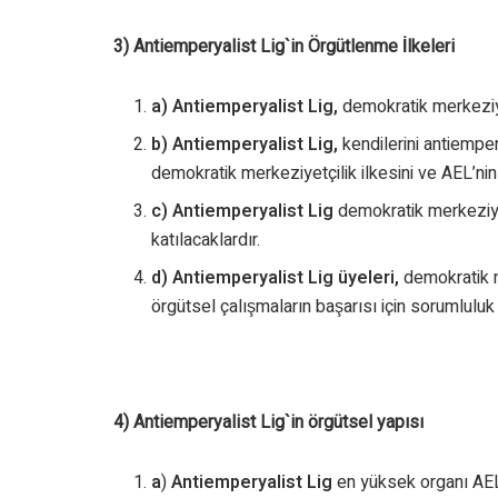
3) Antiemperyalist Lig`in Örgütlenme İlkeleri
a) Antiemperyalist Lig,
demokratik merkeziyetc
b) Antiemperyalist Lig,
kendilerini antiemper
demokratik merkeziyetçilik ilkesini ve AEL’nin 
c) Antiemperyalist Lig
demokratik merkeziyet
katılacaklardır.
d) Antiemperyalist Lig üyeleri,
demokratik mer
örgütsel çalışmaların başarısı için sorumlulu
4) Antiemperyalist Lig`in örgütsel yapısı
a
)
Antiemperyalist Lig
en yüksek organı AEL 