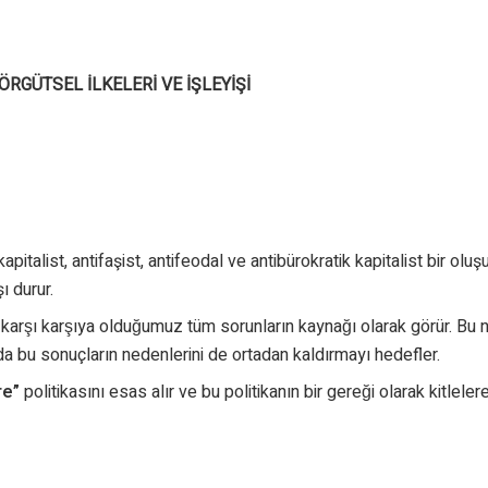
GÜTSEL İLKELERİ VE İŞLEYİŞİ
kapitalist, antifaşist, antifeodal ve antibürokratik kapitalist bir 
şı durur.
arşı karşıya olduğumuz tüm sorunların kaynağı olarak görür. Bu
da bu sonuçların nedenlerini de ortadan kaldırmayı hedefler.
ere”
politikasını esas alır ve bu politikanın bir gereği olarak kitleler