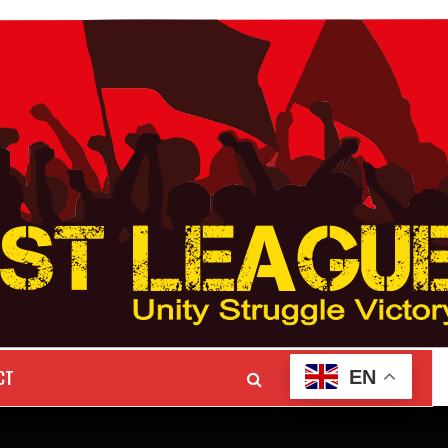
CT
EN