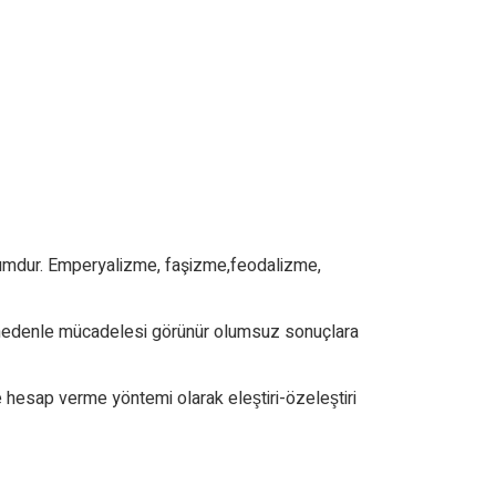
oluşumdur. Emperyalizme, faşizme,feodalizme,
 nedenle mücadelesi görünür olumsuz sonuçlara
e hesap verme yöntemi olarak eleştiri-özeleştiri