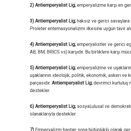
2) Antiemperyalist
Lig
;
emperyalizme karşı en geni
3) Antiemperyalist
Lig
;
haksız ve gerici savaşlara k
Proleter enternasyonalizmi ilkesine uygun tavır al
4) Antiemperyalist
Lig
;
emperyalistler ve gerici eg
AB, BM, BRİCS vs) karşıdır. Bu birliklere karşı mü
5) Antiemperyalist
Lig
;
emperyalizme ve uşaklarına
uşaklarının ideolojik, politik, ekonomik, askeri ve 
parçasıdır.
Antiemperyalist
Lig
;
devrimci kurtuluş m
destekler.
6) Antiemperyalist
Lig
;
sosyal,ulusal ve demokrati
olanaklarıyla destekler.
7)
Emperyalizm baştan sona bütünlüklü olarak gericil