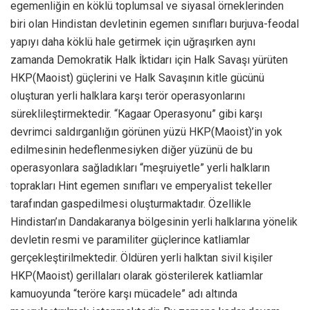
egemenliğin en köklü toplumsal ve siyasal örneklerinden
biri olan Hindistan devletinin egemen sınıfları burjuva-feodal
yapıyı daha köklü hale getirmek için uğraşırken aynı
zamanda Demokratik Halk İktidarı için Halk Savaşı yürüten
HKP(Maoist) güçlerini ve Halk Savaşının kitle gücünü
oluşturan yerli halklara karşı terör operasyonlarını
süreklileştirmektedir. “Kagaar Operasyonu” gibi karşı
devrimci saldırganlığın görünen yüzü HKP(Maoist)’in yok
edilmesinin hedeflenmesiyken diğer yüzünü de bu
operasyonlara sağladıkları “meşruiyetle” yerli halkların
toprakları Hint egemen sınıfları ve emperyalist tekeller
tarafından gaspedilmesi oluşturmaktadır. Özellikle
Hindistan’ın Dandakaranya bölgesinin yerli halklarına yönelik
devletin resmi ve paramiliter güçlerince katliamlar
gerçekleştirilmektedir. Öldüren yerli halktan sivil kişiler
HKP(Maoist) gerillaları olarak gösterilerek katliamlar
kamuoyunda “teröre karşı mücadele” adı altında