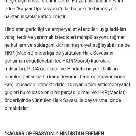
meşrulaştırılmak istenmektedir. Bu zamana kadar devam
eden “Kagaar Operasyonu”nda bu şekilde birçok yerli
halktan insanlar katledilmiştir.
Hindistan gericiliği ve emperyalist efendileri uyguladıkları
vahşi terör ve yaratmak istedikleri manipülasyona rağmen
ne katliam ve saldırganlıklarına meşruiyet sağlayabilir ne de
HKP (Maoist) önderliğinde yürütülen Halk Savaşının
gelişimini engelleyebilirler. HKP(Maoist) kadroları,
militanları, PLGA gerillaları ve Hindistan’ın yerli halkları
ölümleri pahasına bu karşı devrimci terör operasyonlarına
karşı mücadele etmektedirler. Dünyanın tüm antiemperyalist
güçleri bu mücadelenin bir parçası olmalı ve HKP(Maoist)
önderliğinde yürütülen Halk Savaşı ile dayanışma içinde
olmalıdırlar.
“KAGAAR OPERASYONU” HİNDİSTAN EGEMEN