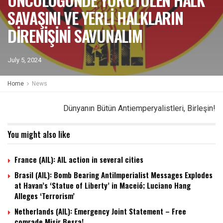
SAVAŞINI VE YERLİ HALKLARIN
DİRENİŞİNİ SAVUNALIM
July 5, 2024
Home
News
Dünyanın Bütün Antiemperyalistleri, Birleşin!
You might also like
France (AIL): AIL action in several cities
Brasil (AIL): Bomb Bearing AntiImperialist Messages Explodes
at Havan’s ‘Statue of Liberty’ in Maceió; Luciano Hang
Alleges ‘Terrorism’
Netherlands (AIL): Emergency Joint Statement – Free
comrade Misir Besra!