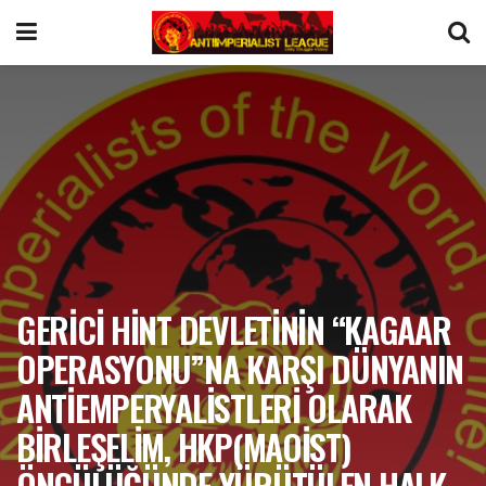
GERİCİ HİNT DEVLETİNİN “KAGAAR
OPERASYONU”NA KARŞI DÜNYANIN
ANTİEMPERYALİSTLERİ OLARAK
BİRLEŞELİM, HKP(MAOİST)
ÖNCÜLÜĞÜNDE YÜRÜTÜLEN HALK