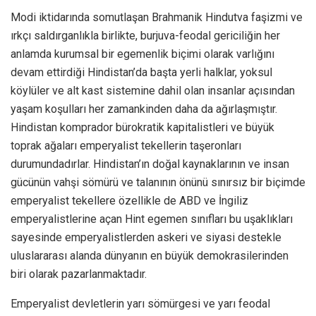
Modi iktidarında somutlaşan Brahmanik Hindutva faşizmi ve
ırkçı saldırganlıkla birlikte, burjuva-feodal gericiliğin her
anlamda kurumsal bir egemenlik biçimi olarak varlığını
devam ettirdiği Hindistan’da başta yerli halklar, yoksul
köylüler ve alt kast sistemine dahil olan insanlar açısından
yaşam koşulları her zamankinden daha da ağırlaşmıştır.
Hindistan komprador bürokratik kapitalistleri ve büyük
toprak ağaları emperyalist tekellerin taşeronları
durumundadırlar. Hindistan’ın doğal kaynaklarının ve insan
gücünün vahşi sömürü ve talanının önünü sınırsız bir biçimde
emperyalist tekellere özellikle de ABD ve İngiliz
emperyalistlerine açan Hint egemen sınıfları bu uşaklıkları
sayesinde emperyalistlerden askeri ve siyasi destekle
uluslararası alanda dünyanın en büyük demokrasilerinden
biri olarak pazarlanmaktadır.
Emperyalist devletlerin yarı sömürgesi ve yarı feodal